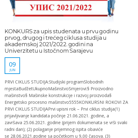
KONKURS za upis studenata u prvu godinu
prvog, drugog i trećeg ciklusa studija u
akademskoj 2021/2022. godini na
Univerzitetu u Istočnom Sarajevu
09
JUN
PRVI CIKLUS STUDIJA:Studijski programSlobodnih
mjestaBudžetUkupnoMašinstvoSmjerovi:§ Proizvodno
mašinstvo§ Mašinske konstrukcije i razvoj proizvoda§
Energetsko procesno mašinstvo5555KONKURSNI ROKOVI ZA
PRVI CIKLUS STUDIJAPrvi upisni rok – Prvi ciklus studija(1)
prijavljivanje kandidata počinje 21.06.2021. godine, a
završava 25.06.2021. godine (prijem dokumenata se vrši svaki
radni dan); (2) polaganje prijemnog ispita obaviće
se 28.06.2021.godine sa početkom u 9,00 časova. (3)