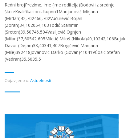
Redni brojPrezime, ime (ime roditelja)Bodovi iz srednje
školeKvalifikacioniUkupno1Marijanović Mirjana
(Mrđan)42,702466,702Vučurević Bojan
(Zoran)34,102054,103Todić Stanimir
(Sreten)39,50746,504Vasiljević Ognjen
(Milan)37,60542,605Miletić Miloš (Nikola)40,10242,106Bujak
Davor (Dejan)38,40341,407Bogičević Marijana
(Mile)392418Jovanović Darko (Govan)410419Ćosić Stefan
(Vedran)35,5035,5
Objavljeno u:
Aktuelnosti