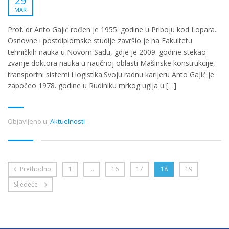
29
MAR
Prof. dr Anto Gajić rođen je 1955. godine u Priboju kod Lopara.
Osnovne i postdiplomske studije završio je na Fakultetu
tehničkih nauka u Novom Sadu, gdje je 2009. godine stekao
zvanje doktora nauka u naučnoj oblasti Mašinske konstrukcije,
transportni sistemi i logistika.Svoju radnu karijeru Anto Gajić je
započeo 1978. godine u Rudiniku mrkog uglja u […]
Objavljeno u:
Aktuelnosti
Prethodno
1
…
16
17
18
19
Sljedeće