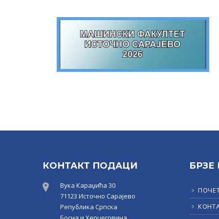
КОНТАКТ ПОДАЦИ
БРЗЕ
Вука Караџића 30
ПОЧЕ
71123 Источно Сарајево
КОНТ
Република Српска
Босна и Херцеговина