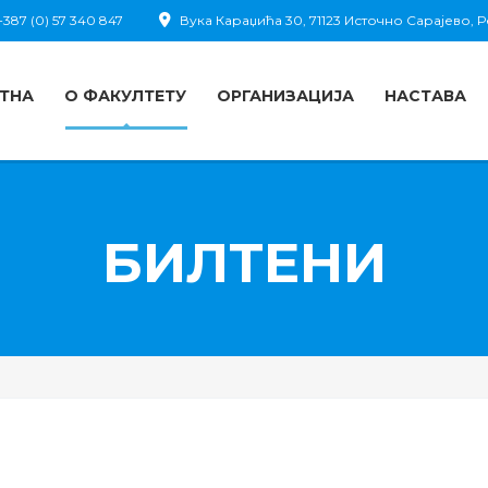
387 (0) 57 340 847
Вука Караџића 30, 71123 Источно Сарајево,
ТНА
О ФАКУЛТЕТУ
ОРГАНИЗАЦИЈА
НАСТАВА
БИЛТЕНИ