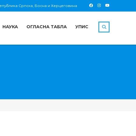
 Република Српска, Босна и Херцеговина
НАУКА
ОГЛАСНА ТАБЛА
УПИС