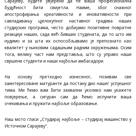
Сарајеву, будите увјерени да ће ваша професионална
будућност бити свијетла. Наиме, због снажног
апострофирања креативности и иновативности при
савладавању цјелокупног наставног градива наших
студијских програма, често добијамо позитивне повратне
реакције наших, сада већ бивших студената, да то што им
нудимо и за шта их оспособљавамо је препознато као
квалитет у њиховим садашњим радним окружењима. Осим
тога, велику част нам представља, што су управо наши
свршени студенти и наши најбољи амбасадори.
На основу претходно изнесеног, позивам све
заинтересоване матуранте да постану дио нашег успјешног
тима. Ми ћемо вам бити захвални уколико нам укажете
повјерење, а сигуран сам да ћемо испунити ваша
очекивања и пружити најбоље образовање.
Наш мото гласи „Студирај најбоље – студирај машинство у
Источном Сарајеву“.