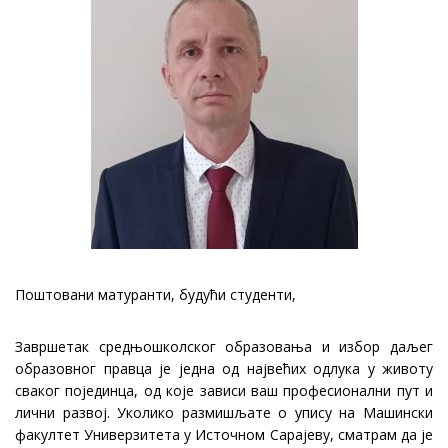
Поштовани матуранти, будући студенти,
Завршетак средњошколског образовања и избор даљег
образовног правца је једна од највећих одлука у животу
сваког појединца, од којe зависи ваш професионални пут и
лични развој. Уколико размишљате о упису на Машински
факултет Универзитета у Источном Сарајеву, сматрам да је