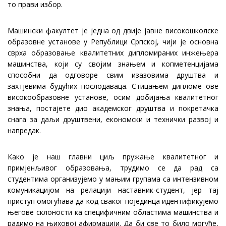
то прави избор.
Машински факултет је једна од двије јавне високошколске
образовне установе у Републици Српској, чији је основна
сврха образовање квалитетних дипломираних инжењера
машинства, који су својим знањем и копметенцијама
способни да одговоре свим изазовима друштва и
захтјевима будућих послодаваца. Стицањем дипломе ове
високообразовне установе, осим добијања квалитетног
знања, постајете дио академског друштва и покретачка
снага за даљи друштвени, економски и технички развој и
напредак.
Како је наш главни циљ пружање квалитетног и
примјенљивог образовања, трудимо се да рад са
студентима организујемо у мањим групама са интензивном
комуникацијом на релацији наставник-студент, јер тај
приступ омогућава да код сваког појединца идентификујемо
његове склоности ка специфичним областима машинства и
радимо на њиховој афирмацији. Да би све то било могуће,