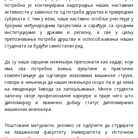
потребна је континуирана надоградња наших наставних
активности у зависности од потреба друштва и привредних
субјеката. С тим у вези, наше наставно особље учествује у
бројним међународним пројектима и сарађује са сродним
институцијама у држави и региону, а све у циљу
препознавања потреба друштва и оспособљавања наших
студената за будући самосталан рад.
Да су наши свршени инжењери препознати као кадар, који
има сва потребна знања, вјештине и практичне
компентанције да одговори изазовима машинске струке,
говори и чињеница да наших инжењера скоро па и да нема
на евиденцији Завода за запошљавање. Многи студенти
започну своје професионалне каријере и прије него што
дипломирају и званично добију статус дипломираних
машинских инжењера.
Поштовани матуранти, уколико се одлучите да студирате
на Машинском факултету Универзитета у Источном