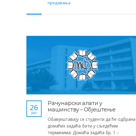
предавања
Рачунарски алати у
26
машинству – Објештење
ЈАН
Обавјештавају се студенти да ће одбрана
домаћих задаћа бити у сљедећим
терминима: Домаћа задаћа бр. 1 –