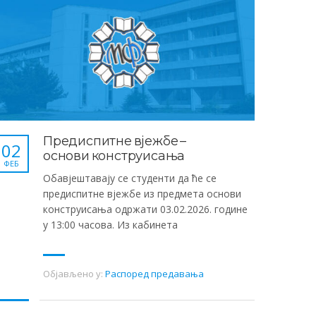
Предиспитне вјежбе –
02
основи конструисања
ФЕБ
Обавјештавају се студенти да ће се
предиспитне вјежбе из предмета основи
конструисања одржати 03.02.2026. године
у 13:00 часова. Из кабинета
Објављено у:
Распоред предавања