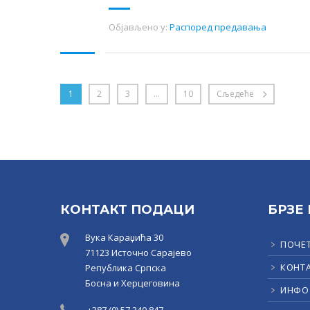
Објављено у:
Распоред предавања
1
2
3
…
10
Сљедеће
КОНТАКТ ПОДАЦИ
БРЗЕ
Вука Караџића 30
ПОЧЕ
71123 Источно Сарајево
КОНТ
Република Српска
Босна и Херцеговина
ИНФО