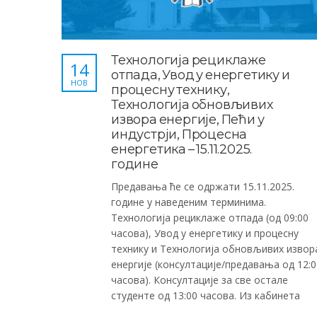
Технологија рециклаже
14
отпада, Увод у енергетику и
НОВ
процесну технику,
Технологија обновљивих
извора енергије, Пећи у
индустрји, Процесна
енергетика – 15.11.2025.
године
Предавања ће се одржати 15.11.2025.
године у наведеним терминима.
Технологија рециклаже отпада (од 09:00
часова), Увод у енергетику и процесну
технику и Технологија обновљивих извор
енергије (консултације/предавања од 12:0
часова). Консултације за све остале
студенте од 13:00 часова. Из кабинета