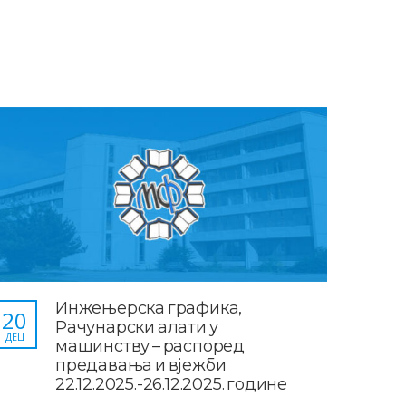
Инжењерска графика,
20
Рачунарски алати у
ДЕЦ
машинству – распоред
предавања и вјежби
22.12.2025.-26.12.2025. године