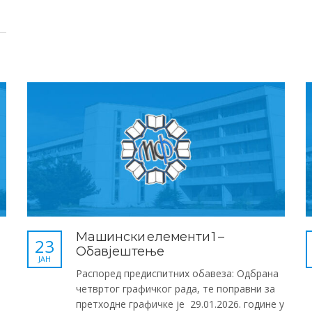
Машински елементи 1 –
23
Обавјештење
ЈАН
Распоред предиспитних обавеза: Одбрана
четвртог графичког рада, те поправни за
претходне графичке је 29.01.2026. године у