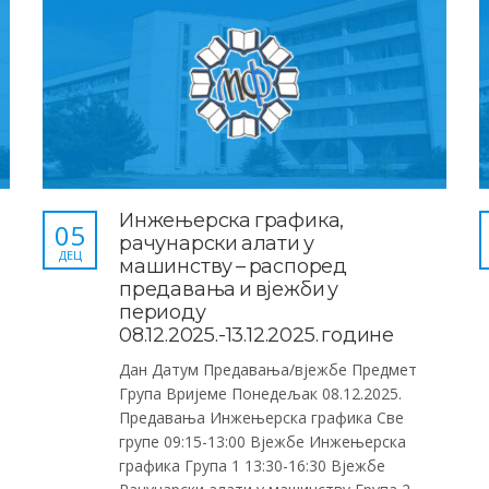
Инжењерска графика,
05
рачунарски алати у
ДЕЦ
машинству – распоред
предавања и вјежби у
периоду
08.12.2025.-13.12.2025. године
Дан Датум Предавања/вјежбе Предмет
Група Вријеме Понедељак 08.12.2025.
Предавања Инжењерска графика Све
групе 09:15-13:00 Вјежбе Инжењерска
графика Група 1 13:30-16:30 Вјежбе