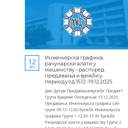
Инжењерска графика,
12
рачунарски алати у
ДЕЦ
машинству – распоред
предавања и вјежби у
периоду од 15.12.-19.12.2025.
Дан Датум Предавања/вјежбе Предмет
Група Вријеме Понедељак 15.12.2025.
Предавања Инжењерска графика Све
групе 09:15-12:00 Вјежбе Инжењерска
графика Група 1 12:30-15:30 Вјежбе
Рачунарски алати у машинству Група 2