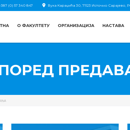
387 (0) 57 340 847
Вука Караџића 30, 71123 Источно Сарајево,
ТНА
О ФАКУЛТЕТУ
ОРГАНИЗАЦИЈА
НАСТАВА
ПОРЕД ПРЕДА
АЊА