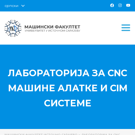
српски
Togg
ЛАБОРАТОРИЈА ЗА CNC
МАШИНЕ АЛАТКЕ И CIM
СИСТЕМЕ
МАШИНСКИ ФАКУЛТЕТ ИСТОЧНО САРАЈЕВО
>
ЛАБОРАТОРИЈА ЗА CNC