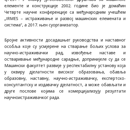
елементе и конструкције 2002. године био је домаћин
Четврте научне конференције са међународним учешћем
„IRMES – истраживање и развој машинских елемената и
система“, а 2017. њен суорганизатор.
Бројне активности досадашњег руководства и наставног
особља које су усмјерене на стварање бољих услова за
научно-истраживачки рад, извођење наставе и
остваривање међународне сарадње, допринијеле су да се
Машински факултет развије у респектабилну установу која
у оквиру дјелатности високог образовања, обавља
образовну, наставну, научно-истраживачку, експертско-
консултантску и издавачку дјелатност, а може обављати и
друге послове којима се комерцијализују резултати
научноистраживачког рада.