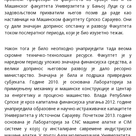
Машинског факултета Универзитета у Бањој Луци су са
задовољством прихватили његов позив да раде као
наставници на Машинском факултету Српско Сарајево. Они
су дали значајан допринос опстанку и развоју Факултета
током послератног периода, који је био изузетно тежак.
Након тога је било неопходно унаприједити тада веома
скромне техничко-технолошке ресурсе. Факултет је у
наредном периоду уложио значајна финансијска средства, а
велики допринос његовом развоју је дало ресорно
министарство. Значајна је била и подршка привредних
субјеката. Године 2010. је основана Лабораторија за
примијењену механику и машинске конструкције и Центар
за енергетику и процесно машинство. Влада Републике
Српске је кроз капитална финансијска улагања 2012. године
унаприједила образовне и научно-истраживачке капацитете
Универзитета у Источном Сарајеву. Почетком 2013. године
основана је Лабораторија за CNC машине алатке и CIM
системе у којој су инсталиране савремене индустријске
машине алатке. У другој фази модернизације Универзитета,