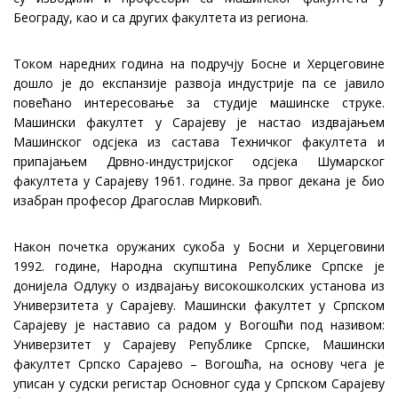
Београду, као и са других факултета из региона.
Током наредних година на подручју Босне и Херцеговине
дошло је до експанзије развоја индустрије па се јавило
повећано интересовање за студије машинске струке.
Машински факултет у Сарајеву је настао издвајањем
Машинског одсјека из састава Техничког факултета и
припајањем Дрвно-индустријског одсјека Шумарског
факултета у Сарајеву 1961. године. За првог декана је био
изабран професор Драгослав Мирковић.
Након почетка оружаних сукоба у Босни и Херцеговини
1992. године, Народна скупштина Републике Српске је
донијела Одлуку о издвајању високошколских установа из
Универзитета у Сарајеву. Машински факултет у Српском
Сарајеву је наставио са радом у Вогошћи под називом:
Универзитет у Сарајеву Републике Српске, Машински
факултет Српско Сарајево – Вогошћа, на основу чега је
уписан у судски регистар Основног суда у Српском Сарајеву