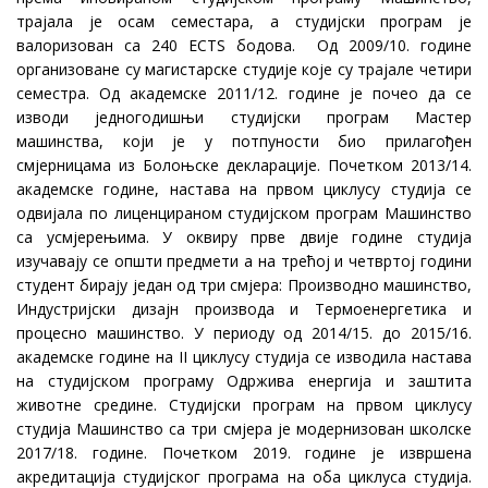
трајала је осам семестара, а студијски програм је
валоризован са 240 ECTS бодова. Од 2009/10. године
организоване су магистарске студије које су трајале четири
семестра. Од академске 2011/12. године је почео да се
изводи једногодишњи студијски програм Мастер
машинства, који је у потпуности био прилагођен
смјерницама из Болоњске декларације. Почетком 2013/14.
академске године, настава на првом циклусу студија се
одвијала по лиценцираном студијском програм Машинство
са усмјерењима. У оквиру прве двије године студија
изучавају се општи предмети а на трећој и четвртој години
студент бирају један од три смјера: Производно машинство,
Индустријски дизајн производа и Термоенергетика и
процесно машинство. У периоду од 2014/15. до 2015/16.
академске године на II циклусу студија се изводила настава
на студијском програму Одржива енергија и заштита
животне средине. Студијски програм на првом циклусу
студија Машинство са три смјера је модернизован школске
2017/18. године. Почетком 2019. године је извршена
акредитација студијског програма на оба циклуса студија.