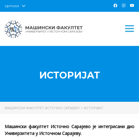
српски
Togg
ИСТОРИЈАТ
МАШИНСКИ ФАКУЛТЕТ ИСТОЧНО САРАЈЕВО
>
ИСТОРИЈАТ
Машински факултет Источно Сарајево је интегрисани дио
Универзитета у Источном Сарајеву.