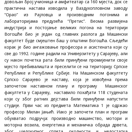
довољан број учионица и амфитеатар са 160 мјеста, док се
практична настава изводила у Ваздухопловном заводу
“Орао” из Рајловца и производним погонима и
лабораторијама предузећа “Претис”. Веома развијена
индустрија и постојање великих погона на територији
Вогошће био је један од главних разлога да Машински
факултет буде смјештен баш у општини Вогошћа. Сљедећи
корак је био ангажовање професора и асистената који су
све до 1992. године радили на Универзитету у Сарајеву, али
су након почетка рата били принуђени промијенити своје
мјесто пребивалишта и преселити се на територију Српске
Републике и Републике Србије. На Машинском факултету
Српско Сарајево је наставу, која је извођена према
започетом наставном плану и програму Машинског
факултета у Сарајеву, наставило похађати 118 студената
који су због ратних дејстава били принуђени напустити
студије. Први час из предмета Математика 1 је одржао
професор Милан Јањић. Иако је започети план и програм
обухватао подручја: производно машинство, мотори и
моторна возила, енергетика и механичка обрада дрвета,
због цјелокупног сплета околности и недостатка