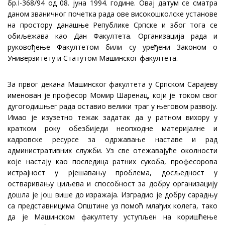
бр.I-368/94 од 08. јуна 1994. године. Овај датум се сматра
даном званичног почетка рада ове високошколске установе
на простору данашње Републике Српске и због тога се
обиљежава као Дан Факултета. Организација рада и
руковођење Факултетом били су уређени Законом о
Универзитету и Статутом Машинског факултета.
За првог декана Машинског факултета у Српском Сарајеву
именован је професор Момир Шаренац, који је током свог
дугогодишњег рада оставио велики траг у његовом развоју.
Имао је изузетно тежак задатак да у ратном вихору у
кратком року обезбиједи неопходне материјалне и
кадровске ресурсе за одржавање наставе и рад
административних служби. Уз све отежавајуће околности
које настају као последица ратних сукоба, професорова
истрајност у рјешавању проблема, досљедност у
остваривању циљева и способност за добру организацију
дошла је још више до изражаја. Изградио је добру сарадњу
са представницима Општине уз помоћ млађих колега, тако
да је Машинском факултету уступљен на коришћење