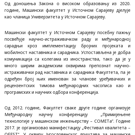
Од доношења Закона о високом образовању из 2020.
године, Машински факултет у Источном Сарајеву дјелује
као чланица Универзитета у Источном Сарајеву.
Машински факултет у Источном Сарајеву посебну пажњу
посвећује научно-истраживачком раду и међународној
сарадњи кроз имплементацију бројних пројеката и
мобилност наставника и сарадника. Успостављена је добра
комуникација са колегама из иностранства, тако да је у
много ширим академским оквирима препознат научно-
истраживачки рад наставника и сарадника Факултета, па је
одређен број њих именован за чланове уређивачких и
рецензентских тимова међународних часописа као и
програмских и научних одбора конференција.
Од 2012. године, Факултет сваке друге године организује
Међународну научну конференцију „Примијењене
технологије у машинском инжењерству – COMETа“. Године
2017. је организовао манифестацију „Фестивал квалитета –
QFEST“. У оквиру Југословенског друштава за машинске