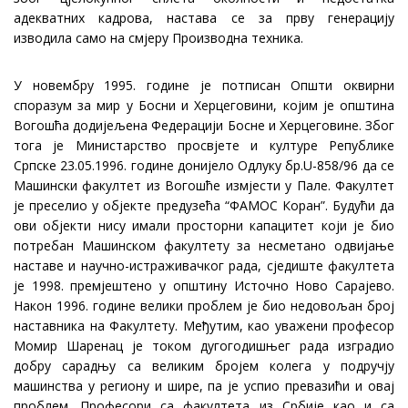
адекватних кадрова, настава се за прву генерацију
изводила само на смјеру Производна техника.
У новембру 1995. године је потписан Општи оквирни
споразум за мир у Босни и Херцеговини, којим је општина
Вогошћа додијељена Федерацији Босне и Херцеговине. Због
тога је Министарство просвјете и културе Републике
Српске 23.05.1996. године донијело Одлуку бр.U-858/96 да се
Машински факултет из Вогошће измјести у Пале. Факултет
је преселио у објекте предузећа “ФАМОС Коран”. Будући да
ови објекти нису имали просторни капацитет који је био
потребан Машинском факултету за несметано одвијање
наставе и научно-истраживачког рада, сједиште факултета
је 1998. премјештено у општину Источно Ново Сарајево.
Након 1996. године велики проблем је био недовољан број
наставника на Факултету. Међутим, као уважени професор
Момир Шаренац је током дугогодишњег рада изградио
добру сарадњу са великим бројем колега у подручју
машинства у региону и шире, па је успио превазићи и овај
проблем. Професори са факултета из Србије као и са