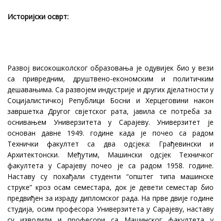
Историјски осврт:
Развој високошколског образовања је одувијек био у вези
са привредним, друштвено-економским и политичким
дешавањима. Са развојем индустрије и других дјелатности у
Социјалистичкој Републици Босни и Херцеговини након
завршетка Другог свјетског рата, јавила се потреба за
оснивањем Универзитета у Сарајеву. Универзитет је
основан давне 1949. године када је почео са радом
Технички факултет са два одсјека: Грађевински и
Архитектонски. Међутим, Машински одсјек Техничког
факултета у Сарајеву почео је са радом 1958. године.
Наставу су похађали студенти “општег типа машинске
струке” кроз осам семестара, док је девети семестар био
предвиђен за израду дипломског рада. На прве двије године
студија, осим професора Универзитета у Сарајеву, наставу
су изводили и професори са Машинског факултета у