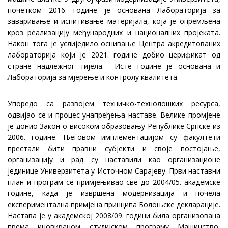
почетком 2016. године је основана Лабораторија за
заваривање и испитивање материјала, која је опремљена
кроз реализацију међународних и националних пројеката.
Након тога је услиједило оснивање Центра акредитованих
лабораторија који је 2021. године добио церификат од
стране надлежног тијела. Исте године је основана и
Лабораторија за мјерење и контролу квалитета.
Упоредо са развојем техничко-технолошких ресурса,
одвијао се и процес унапређења наставе. Велике промјене
је донио Закон о високом образовању Републике Српске из
2006. године. Његовом имплементацијом су факултети
престали бити правни субјекти и своје постојање,
организацију и рад су наставили као организационе
јединице Универзитета у Источном Сарајеву. Први наставни
план и програм се примјењивао све до 2004/05. академске
године, када је извршена модернизација и почела
експериментална примјена принципа Болоњске декларације.
Настава је у академској 2008/09. години била организована
према иновираном студијском програму Машинство,