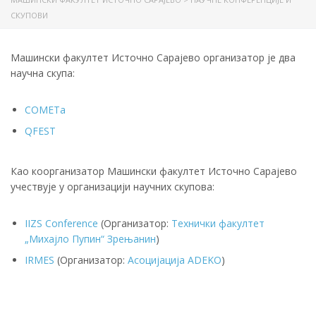
СКУПОВИ
Машински факултет Источно Сарајево организатор је два
научна скупа:
COMETa
QFEST
Као коорганизатор Машински факултет Источно Сарајево
учествује у организацији научних скупова:
IIZS Conference
(Организатор:
Технички факултет
„Михајло Пупин“ Зрењанин
)
IRMES
(Организатор:
Асоцијација ADEKO
)