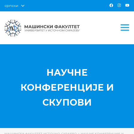
српски
Togg
НАУЧНЕ
КОНФЕРЕНЦИЈЕ И
СКУПОВИ
МАШИНСКИ ФАКУЛТЕТ ИСТОЧНО САРАЈЕВО
>
НАУЧНЕ КОНФЕРЕНЦИЈЕ И