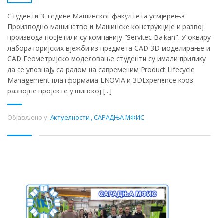
Студенти 3. године Машинског факултета усмјерења
Производно машинство и Машинске конструкције и развој
производа посјетили су компанију "Servitec Balkan". У оквиру
лабораторијских вјежби из предмета CAD 3D моделирање и
CAD Геометријско моделовање студенти су имали прилику
да се упознају са радом на савременим Product Lifecycle
Management платформама ENOVIA и 3DExperience кроз
развојне пројекте у шинској [...]
Објављено у:
Актуелности
,
САРАДЊА МФИС