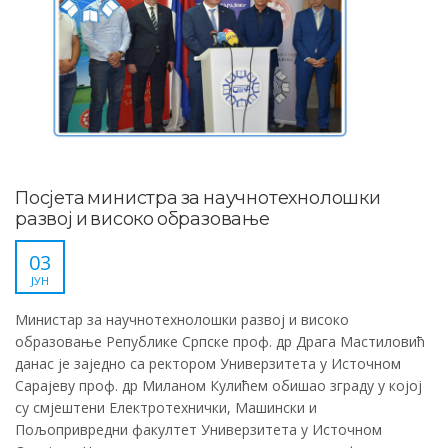
Посјета министра за научнотехнолошки
развој и високо образовање
03
ЈУН
Министар за научнотехнолошки развој и високо
образовање Републике Српске проф. др Драга Мастиловић
данас је заједно са ректором Универзитета у Источном
Сарајеву проф. др Миланом Кулићем обишао зграду у којој
су смјештени Електротехнички, Машински и
Пољопривредни факултет Универзитета у Источном