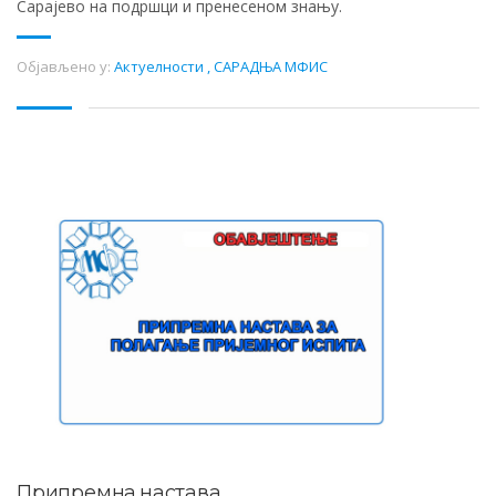
Сарајево на подршци и пренесеном знању.
Објављено у:
Актуелности
,
САРАДЊА МФИС
Припремна настава