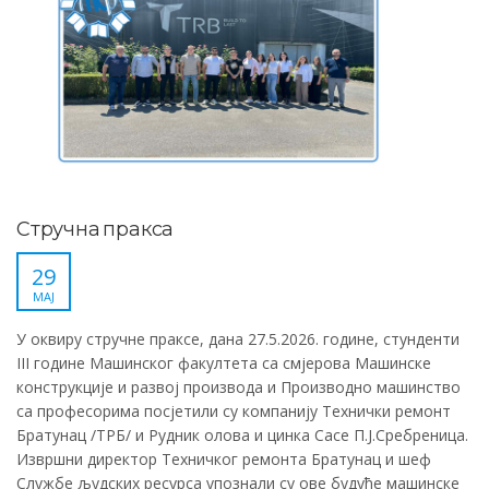
Стручна пракса
29
МАЈ
У оквиру стручне праксе, дана 27.5.2026. године, стунденти
III године Машинског факултета са смјерова Машинске
конструкције и развој производа и Производно машинство
са професорима посјетили су компанију Технички ремонт
Братунац /ТРБ/ и Рудник олова и цинка Сасе П.Ј.Сребреница.
Извршни директор Техничког ремонта Братунац и шеф
Службе људских ресурса упознали су ове будуће машинске