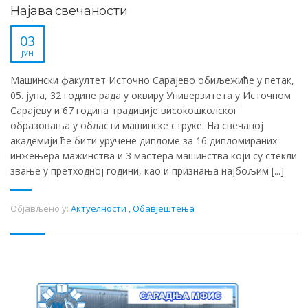
Најава свечаности
03
ЈУН
Машински факултет Источно Сарајево обиљежиће у петак,
05. јуна, 32 године рада у оквиру Универзитета у Источном
Сарајеву и 67 година традиције високошколског
образовања у области машинске струке. На свечаној
академији ће бити уручене дипломе за 16 дипломираних
инжењера мажинства и 3 мастера машинства који су стекли
звање у претходној години, као и признања најбољим [...]
Објављено у:
Актуелности
,
Обавјештења