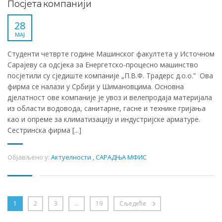
Посјета компанији
28
МАЈ
Студенти четврте године Машинског факултета у Источном
Сарајеву са одсјека за Енергетско-процесно машинство
посјетили су сједиште компаније „П.В.Ф. Традерс д.о.о.” Ова
фирма се налази у Србији у Шимановцима. Основна
дјелатност ове компаније је увоз и велепродаја материјала
из области водовода, санитарне, гасне и технике гријања
као и опреме за климатизацију и индустријске арматуре.
Сестринска фирма [...]
Објављено у:
Актуелности
,
САРАДЊА МФИС
1
2
3
…
19
Сљедеће