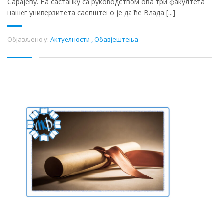
Сарајеву. На састанку са руководством ова три факултета
нашег универзитета саопштено је да ће Влада [...]
Објављено у:
Актуелности
,
Обавјештења