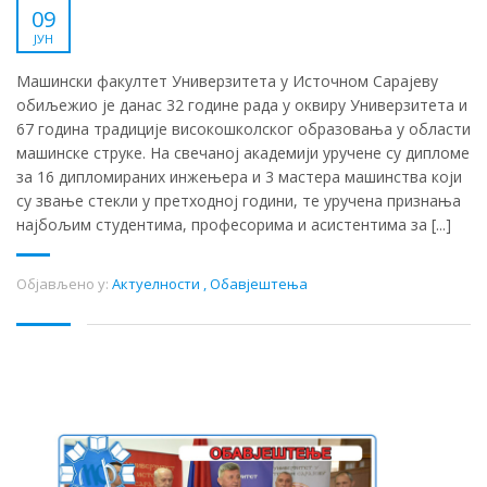
09
ЈУН
Машински факултет Универзитета у Источном Сарајеву
обиљежио је данас 32 године рада у оквиру Универзитета и
67 година традиције високошколског образовања у области
машинске струке. На свечаној академији уручене су дипломе
за 16 дипломираних инжењера и 3 мастера машинства који
су звање стекли у претходној години, те уручена признања
најбољим студентима, професорима и асистентима за [...]
Објављено у:
Актуелности
,
Обавјештења