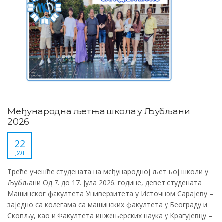
Међународна љетња школа у Љубљани
2026
22
ЈУЛ
Треће учешће студената на међународној љетњој школи у
Љубљани Од 7. до 17. јула 2026. године, девет студената
Машинског факултета Универзитета у Источном Сарајеву –
заједно са колегама са машинских факултета у Београду и
Скопљу, као и Факултета инжењерских наука у Крагујевцу –