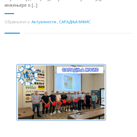
инжењере о [...]
Објављено у:
Актуелности
,
САРАДЊА МФИС