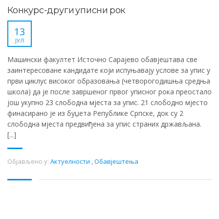
Конкурс-други уписни рок
13
ЈУЛ
Машински факултет Источно Сарајево обавјештава све
заинтересоване кандидате који испуњавају услове за упис у
први циклус високог образовања (четворогодишња средња
школа) да је после завршеног првог уписног рока преостало
још укупно 23 слободна мјеста за упис. 21 слободно мјесто
финасирано је из буџета Републике Српске, док су 2
слободна мјеста предвиђена за упис страних држављана.
[...]
Објављено у:
Актуелности
,
Обавјештења