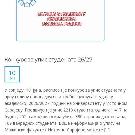
Конкурс за упис студената 26/27
10
ЈУН
У сриједу, 10. јуна, расписан је конкурс за упис студената у
прву годину првог, другог и трећег циклуса студија у
академској 2026/2027. години на Универзитету у Источном
Сарајеву. Предвиђен је упис 2218 студента, од чега 1417 на
буџет, 252 самофинансирајућих, 380 страних држављана,
169 ванредних студената. Више информација о упису на
Машински факултет Источно Сарајево можете [...]