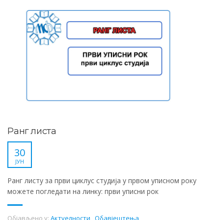
Ранг листа
30
ЈУН
Ранг листу за први циклус студија у првом уписном року
можете погледати на линку: први уписни рок
Објављено у:
Актуелности
,
Обавјештења