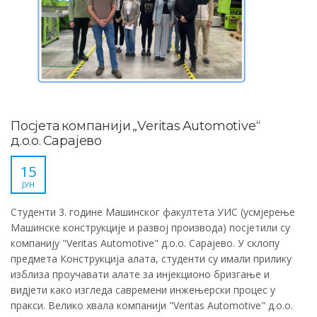
Посјета компанији „Veritas Automotive“
д.о.о. Сарајево
15
ЈУН
Студенти 3. године Машинског факултета УИС (усмјерење
Машинске конструкције и развој производа) посјетили су
компанију "Veritas Automotive" д.о.о. Сарајево. У склопу
предмета Конструкција алата, студенти су имали прилику
изблиза проучавати алате за инјекционо бризгање и
видјети како изгледа савремени инжењерски процес у
пракси. Велико хвала компанији "Veritas Automotive" д.о.о.