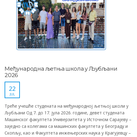
Међународна љетња школа у Љубљани
2026
22
JUL
Треће учешће студената на међународној љетњој школи у
Љубљани Од 7. до 17. јула 2026. године, девет студената
Машинског факултета Универзитета у Источном Сарајеву –
заједно са колегама са машинских факултета у Београду и
Скопљу, као и Факултета инжењерских наука у Крагујевцу –