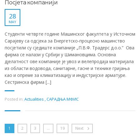
Посјета компанији
28
MAY
Студенти четврте године Машинског факултета у Источном
Сарајеву са одсјека за Енергетско-процесно машинство
посјетили су сједиште компаније „П.В.Ф. Традерс д.о.о.” Ова
фирма се налази у Србији у Шимановцима. Основна
дјелатност ове компаније је увоз и велепродаја материјала
из области водовода, санитарне, гасне и технике гријања
као и опреме за климатизацију и индустријске арматуре.
Сестринска фирма [...]
Posted in:
Actualities
,
САРАДЊА МФИС
1
2
3
…
19
Next