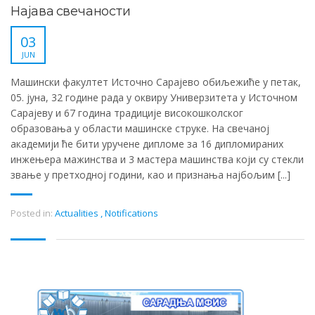
Најава свечаности
03
JUN
Машински факултет Источно Сарајево обиљежиће у петак,
05. јуна, 32 године рада у оквиру Универзитета у Источном
Сарајеву и 67 година традиције високошколског
образовања у области машинске струке. На свечаној
академији ће бити уручене дипломе за 16 дипломираних
инжењера мажинства и 3 мастера машинства који су стекли
звање у претходној години, као и признања најбољим [...]
Posted in:
Actualities
,
Notifications