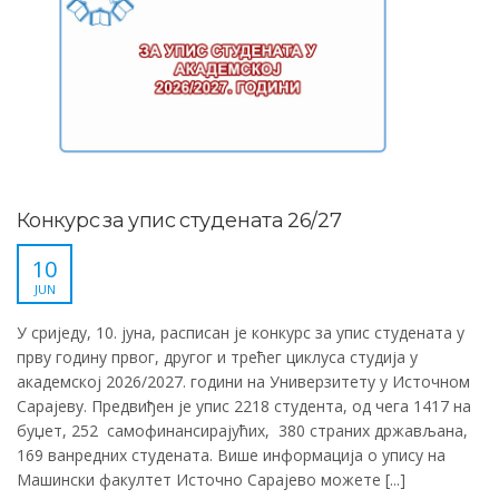
Конкурс за упис студената 26/27
10
JUN
У сриједу, 10. јуна, расписан је конкурс за упис студената у
прву годину првог, другог и трећег циклуса студија у
академској 2026/2027. години на Универзитету у Источном
Сарајеву. Предвиђен је упис 2218 студента, од чега 1417 на
буџет, 252 самофинансирајућих, 380 страних држављана,
169 ванредних студената. Више информација о упису на
Машински факултет Источно Сарајево можете [...]