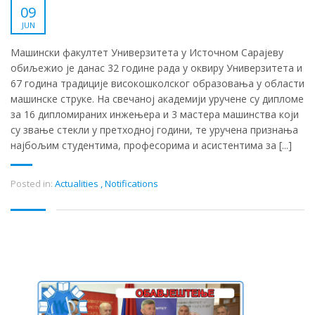
09
JUN
Машински факултет Универзитета у Источном Сарајеву
обиљежио је данас 32 године рада у оквиру Универзитета и
67 година традиције високошколског образовања у области
машинске струке. На свечаној академији уручене су дипломе
за 16 дипломираних инжењера и 3 мастера машинства који
су звање стекли у претходној години, те уручена признања
најбољим студентима, професорима и асистентима за [...]
Posted in:
Actualities
,
Notifications