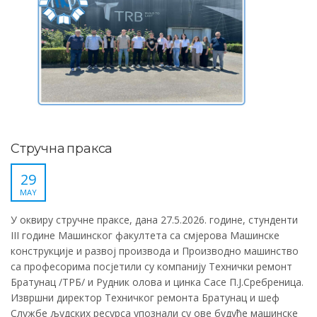
Стручна пракса
29
MAY
У оквиру стручне праксе, дана 27.5.2026. године, стунденти
III године Машинског факултета са смјерова Машинске
конструкције и развој производа и Производно машинство
са професорима посјетили су компанију Технички ремонт
Братунац /ТРБ/ и Рудник олова и цинка Сасе П.Ј.Сребреница.
Извршни директор Техничког ремонта Братунац и шеф
Службе људских ресурса упознали су ове будуће машинске