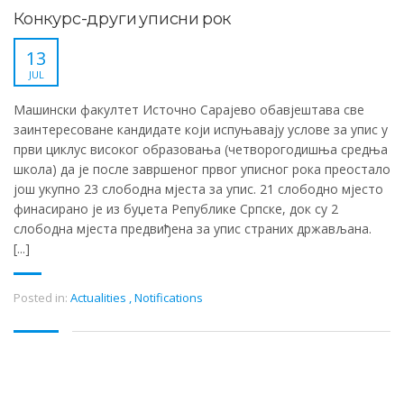
Конкурс-други уписни рок
13
JUL
Машински факултет Источно Сарајево обавјештава све
заинтересоване кандидате који испуњавају услове за упис у
први циклус високог образовања (четворогодишња средња
школа) да је после завршеног првог уписног рока преостало
још укупно 23 слободна мјеста за упис. 21 слободно мјесто
финасирано је из буџета Републике Српске, док су 2
слободна мјеста предвиђена за упис страних држављана.
[...]
Posted in:
Actualities
,
Notifications