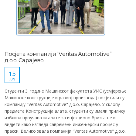
Посјета компанији “Veritas Automotive”
д.о.о. Сарајево
15
JUN
Студенти 3. године Машинског факултета УИС (усмјерење
Машинске конструкције и развој производа) посјетили су
компанију "Veritas Automotive" д.о.о. Сарајево. У склопу
предмета Конструкција алата, студенти су имали прилику
изблиза проучавати алате за инјекционо бризгање и
видјети како изгледа савремени инжењерски процес у
пракси. Велико хвала компанији "Veritas Automotive" д.о.о.