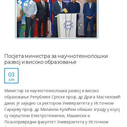
Посјета министра за научнотехнолошки
развој и високо образовање
03
JUN
Министар за научнотехнолошки развој и високо
образовање Републике Српске проф. др Драга Мастиловић
данас је заједно са ректором Универзитета у Источном
Сарајеву проф. др Миланом Кулићем обишао зграду у којој
су смјештени Електротехнички, Машински и
Пољопривредни факултет Универзитета у Источном