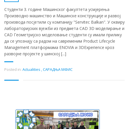
Студенти 3. године Машинског факултета усмјерења
Производно машинство и Машинске конструкције и развој
производа посјетили су компанију "Servitec Balkan". У оквиру
лабораторијских вјежби из предмета CAD 3D моделирање и
CAD Геометријско моделовање студенти су имали прилику
да се упознају са радом на савременим Product Lifecycle
Management платформама ENOVIA и 3DExperience кроз
развојне пројекте у шинској [...]
Posted in:
Actualities
,
САРАДЊА МФИС