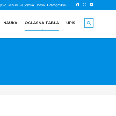
jevo, Republika Srpska, Bosna i Hercegovina
NAUKA
OGLASNA TABLA
UPIS