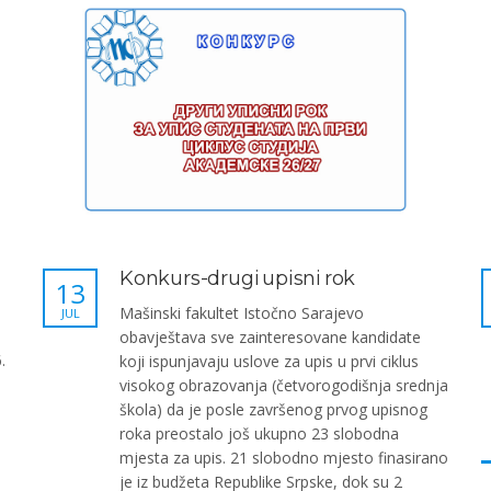
Konkurs-drugi upisni rok
13
Mašinski fakultet Istočno Sarajevo
JUL
obavještava sve zainteresovane kandidate
.
koji ispunjavaju uslove za upis u prvi ciklus
a
visokog obrazovanja (četvorogodišnja srednja
škola) da je posle završenog prvog upisnog
roka preostalo još ukupno 23 slobodna
mjesta za upis. 21 slobodno mjesto finasirano
je iz budžeta Republike Srpske, dok su 2