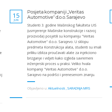
Posjeta kompaniji „Veritas
15
Automotive“ d.o.o. Sarajevo
JUN
Studenti 3. godine Mašinskog fakulteta UIS
e
(usmjerenje Mašinske konstrukcije i razvoj
proizvoda) posjetili su kompaniju "Veritas
Automotive" d.o.o. Sarajevo. U sklopu
predmeta Konstrukcija alata, studenti su imali
e
priliku izbliza proučavati alate za injekciono
brizganje i vidjeti kako izgleda savremeni
inženjerski proces u praksi. Veliko hvala
kompaniji "Veritas Automotive" d.o.o.
oj
Sarajevo na podršci i prenesenom znanju.
Objavljeno u:
Aktuelnosti
,
SARADNJA MFIS