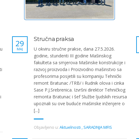
Stručna praksa
29
 u
U okviru stručne prakse, dana 27.5.2026.
MAJ
godine, stundenti III godine Mašinskog
fakulteta sa smjerova Mašinske konstrukcije i
ti
razvoj proizvoda i Proizvodno mašinstvo sa
profesorima posjetili su kompaniju Tehnički
remont Bratunac /TRB/ i Rudnik olova i cinka
Sase P.J.Srebrenica. Izvršni direktor Tehničkog
i
remonta Bratunac i šef Službe ljudskih resursa
upoznali su ove buduće mašinske inženjere o
[...]
Objavljeno u:
Aktuelnosti
,
SARADNJA MFIS