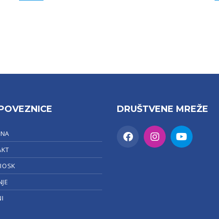
POVEZNICE
DRUŠTVENE MREŽE
TNA
AKT
KIOSK
NJE
I