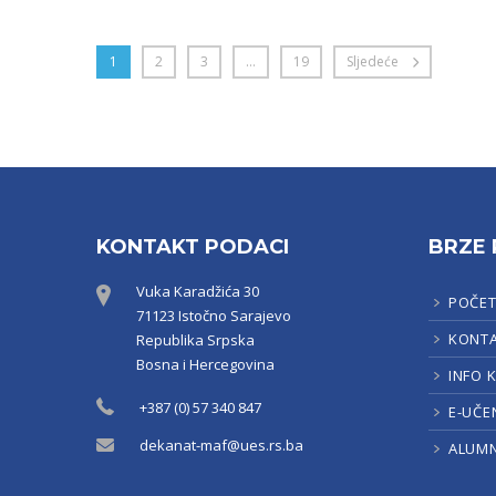
1
2
3
…
19
Sljedeće
KONTAKT PODACI
BRZE 
Vuka Karadžića 30
POČE
71123 Istočno Sarajevo
KONT
Republika Srpska
Bosna i Hercegovina
INFO 
+387 (0) 57 340 847
E-UČE
dekanat-maf@ues.rs.ba
ALUMN