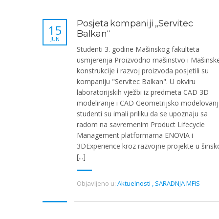
Posjeta kompaniji „Servitec
15
Balkan“
JUN
Studenti 3. godine Mašinskog fakulteta
usmjerenja Proizvodno mašinstvo i Mašinsk
konstrukcije i razvoj proizvoda posjetili su
kompaniju "Servitec Balkan". U okviru
laboratorijskih vježbi iz predmeta CAD 3D
modeliranje i CAD Geometrijsko modelovanj
studenti su imali priliku da se upoznaju sa
radom na savremenim Product Lifecycle
Management platformama ENOVIA i
3DExperience kroz razvojne projekte u šinsk
[...]
Objavljeno u:
Aktuelnosti
,
SARADNJA MFIS