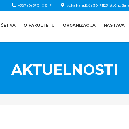
+387 (0) 57 340 847
Vuka Karadžića 30, 71123 Istočno Sara
OČETNA
O FAKULTETU
ORGANIZACIJA
NASTAVA
AKTUELNOSTI