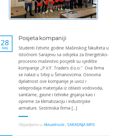
Posjeta kompaniji
28
Studenti četvrte godine Mašinskog fakulteta u
MAJ
Istočnom Sarajevu sa odsjeka za Energetsko-
procesno mašinstvo posjetili su sjedište
kompanije „P.V.F. Traders d.o.o.” Ova firma
se nalazi u Srbiji u Šimanovcima. Osnovna
djelatnost ove kompanije je uvoz i
veleprodaja materijala iz oblasti vodovoda,
sanitarne, gasne i tehnike grijanja kao i
opreme za klimatizaciju i industrijske
armature. Sestrinska firma [...]
Objavljeno u:
Aktuelnosti
,
SARADNJA MFIS