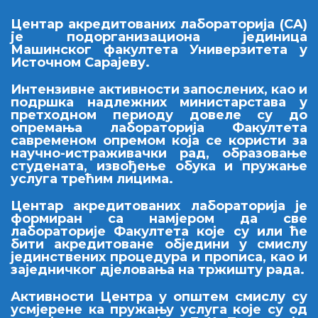
Центар акредитованих лабораторија (CA)
je подорганизациона јединица
Машинског факултета Универзитета у
Источном Сарајеву.
Интензивне активности запослених, као и
подршка надлежних министарстава у
претходном периоду довеле су до
опремања лабораторија Факултета
савременом опремом која се користи за
научно-истраживачки рад, образовање
студената, извођење обука и пружање
услуга трећим лицима.
Центар акредитованих лабораторија је
формиран са намјером да
све
лабораторије Факултета које су или ће
бити акредитоване обједини у смислу
јединствених процедура и прописа, као и
заједничког дјеловања на тржишту рада.
Активности Центра у општем смислу су
усмјерене ка пружању услуга које су од