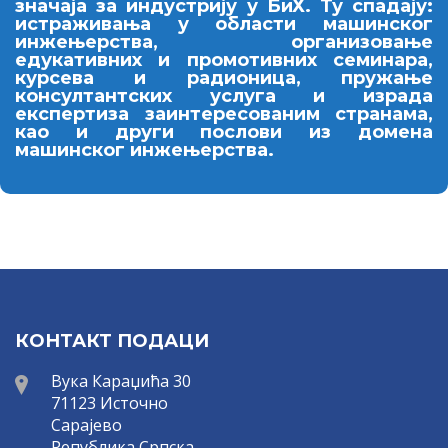
значаја за индустрију у БиХ. Ту спадају:
истраживања у области машинског
инжењерства, организовање
едукативних и промотивних семинара,
курсева и радионица, пружање
консултантских услуга и израда
експертиза заинтересованим странама,
као и други послови из домена
машинског инжењерства.
КОНТАКТ ПОДАЦИ
Вука Караџића 30
71123 Источно
Сарајево
Република Српска