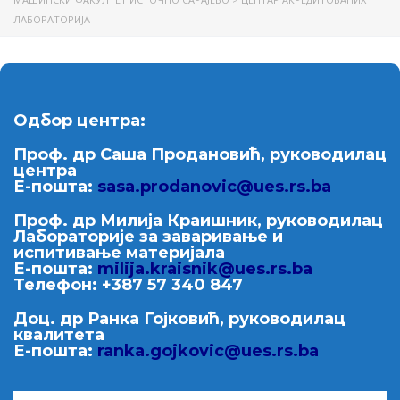
ЛАБОРАТОРИЈА
Одбор центра:
Проф. др Саша Продановић, руководилац
центра
Е-пошта:
sasa.prodanovic@ues.rs.ba
Проф. др Милија Краишник, руководилац
Лабораторије за заваривање и
испитивање материјала
Е-пошта:
milija.kraisnik@ues.rs.ba
Телефон: +387 57 340 847
Доц. др Ранка Гојковић, руководилац
квалитета
Е-пошта:
ranka.gojkovic@ues.rs.ba