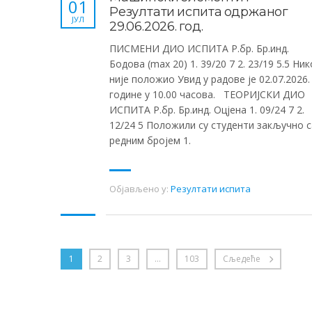
01
Резултати испита одржаног
ЈУЛ
29.06.2026. год.
ПИСМЕНИ ДИО ИСПИТА Р.бр. Бр.инд.
Бодова (max 20) 1. 39/20 7 2. 23/19 5.5 Ник
није положио Увид у радове је 02.07.2026.
године у 10.00 часова. ТЕОРИЈСКИ ДИО
ИСПИТА Р.бр. Бр.инд. Оцјена 1. 09/24 7 2.
12/24 5 Положили су студенти закључно с
редним бројем 1.
Објављено у:
Резултати испита
1
2
3
…
103
Сљедеће