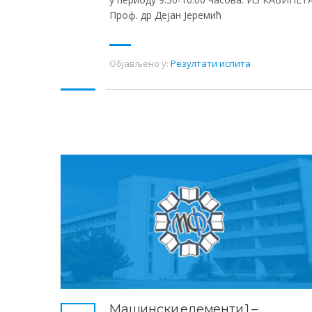
Проф. др Дејан Јеремић
Објављено у:
Резултати испита
Машински елементи 1 –