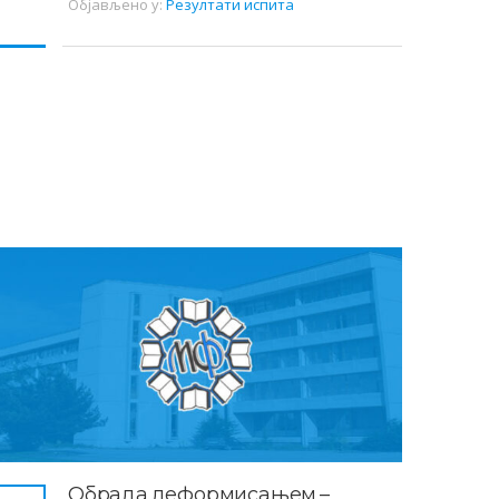
Објављено у:
Резултати испита
Обрада деформисањем –