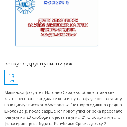
Конкурс-други уписни рок
13
ЈУЛ
Машински факултет Источно Сарајево обавјештава све
заинтересоване кандидате који испуњавају услове за упис у
први циклус високог образовања (четворогодишња средња
школа) да је после завршеног првог уписног рока преостало
још укупно 23 слободна мјеста за упис. 21 слободно мјесто
финасирано је из буџета Републике Српске, док су 2