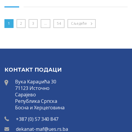
1
2
3
…
54
Сљедеће
КОНТАКТ ПОДАЦИ
Вука Караџића 30
71123 Источно
Сарајево
Република Српска
Босна и Херцеговина
+387 (0) 57 340 847
dekanat-maf@ues.rs.ba