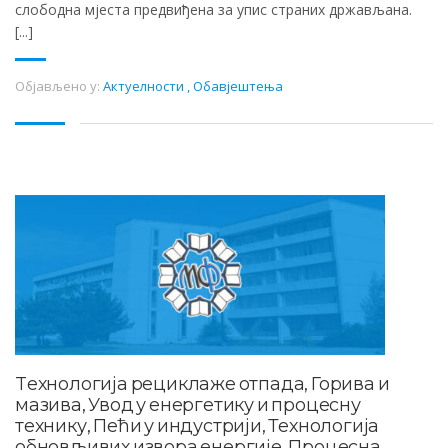
слободна мјеста предвиђена за упис страних држављана.
[...]
Објављено у:
Актуелности
,
Обавјештења
Tехнологија рециклаже отпада, Горива и
мазива, Увод у енергетику и процесну
технику, Пећи у индустрији, Технологија
обновљивих извора енергије, Процесна