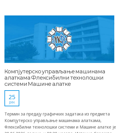
Компјутерско управљање машинама
алаткама Флексибилни технолошки
системи Машине алатке
25
ЈУН
Термин за предају графичких задатака из предмета
Компјутерско управљање машинама алаткама,
Флексибилни технолошки системи и Машине алаткe je