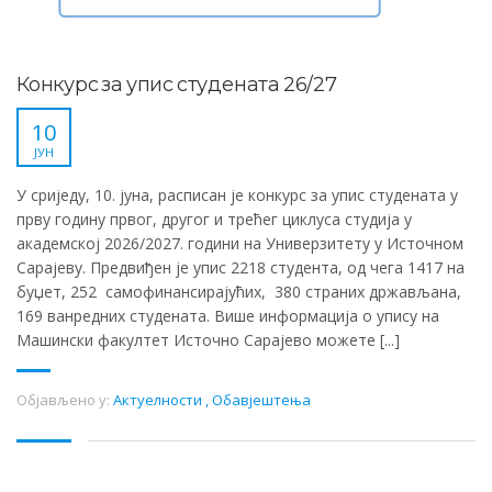
Конкурс за упис студената 26/27
10
ЈУН
У сриједу, 10. јуна, расписан је конкурс за упис студената у
прву годину првог, другог и трећег циклуса студија у
академској 2026/2027. години на Универзитету у Источном
Сарајеву. Предвиђен је упис 2218 студента, од чега 1417 на
буџет, 252 самофинансирајућих, 380 страних држављана,
169 ванредних студената. Више информација о упису на
Машински факултет Источно Сарајево можете [...]
Објављено у:
Актуелности
,
Обавјештења