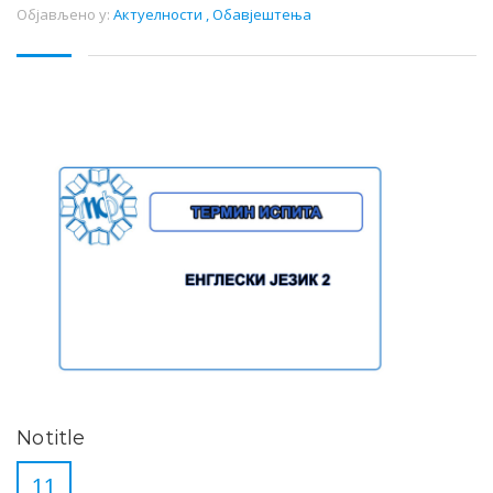
Објављено у:
Актуелности
,
Обавјештења
No title
11