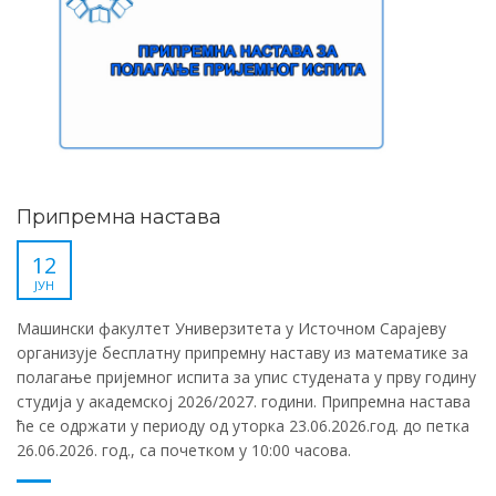
Припремна настава
12
ЈУН
Машински факултет Универзитета у Источном Сарајеву
организује бесплатну припремну наставу из математике за
полагање пријемног испита за упис студената у прву годину
студија у академској 2026/2027. години. Припремна настава
ће се одржати у периоду од уторка 23.06.2026.год. до петка
26.06.2026. год., са почетком у 10:00 часова.