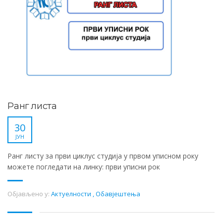
Ранг листа
30
ЈУН
Ранг листу за први циклус студија у првом уписном року
можете погледати на линку: први уписни рок
Објављено у:
Актуелности
,
Обавјештења