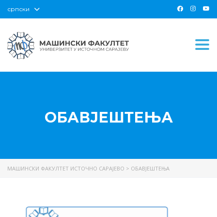
српски
Togg
ОБАВЈЕШТЕЊА
МАШИНСКИ ФАКУЛТЕТ ИСТОЧНО САРАЈЕВО
>
ОБАВЈЕШТЕЊА