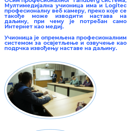
Осим професионалног Tandberg система,
Мултимедијална учионица има и Logitec
професионалну веб камеру, преко које се
такође може изводити настава на
даљину, при чему је потребан само
Интернет као медиј.
Учионица је опремљена професионалним
системом за освјетљење и озвучење као
подрчка извођењу наставе на даљину.