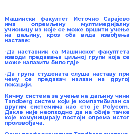
Машински факултет Источно Сарајево
има опремљену мултимедијалну
учионицу из које се може вршити учење
на даљину, кроз оба вида извођења
наставе:
-Да наставник са Машинског факултета
изводи предавања циљној групи која се
може налазити било гдје
-Да група студената слуша наставу при
чему се предавач налази на другој
локацији.
Кичму система за учење на даљину чини
Tandberg систем који је компатибилан са
другим системима као сто је Polycom.
Дакле није неопходно да на обије тачке
које комуницирају постоји опрема истог
произвођача.