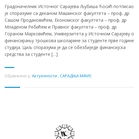
Градоначелник Источног Сарајева Љубиша Ћосић потписао
је споразуме са деканом Машинског факултета – проф. др
Сашом Продановићем, Економског факултета – проф. др
Младеном Ребићем и Правног факултета – проф. др
Гораном Марковићем, Универзитета у Источном Сарајеву о
финансирању трошкова школарине за студенте прве године
студија. Циљ споразума је да се обезбиједе финансијска
средства за студенте […]
Објављено у:
Актуелности
,
САРАДЊА МФИС