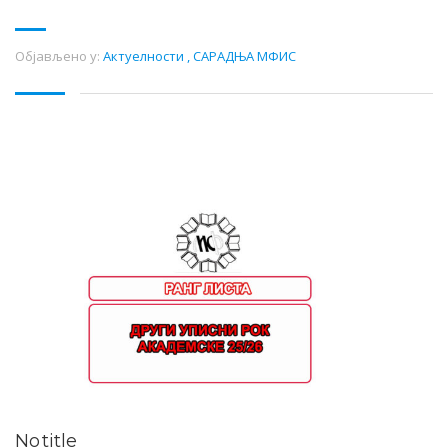
Објављено у:
Актуелности
,
САРАДЊА МФИС
No title