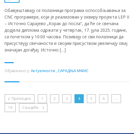
Обавјештавају се полазници програма оспособљавања за
CNC програмере, који је реализован у оквиру пројекта LEP II
– Источно Сарајево „Корак до посла“, да ће се свечана
додјела диплома одржати у четвртак, 17. јула 2025. године,
са почетком у 10:00 часова. Позивају се сви полазници да
присуствују свечаности и својим присуством увеличају овај
значајан догађај. Источно […]
Објављено у:
Актуелности
,
САРАДЊА МФИС
Претходно
1
2
3
4
5
6
…
19
Сљедеће