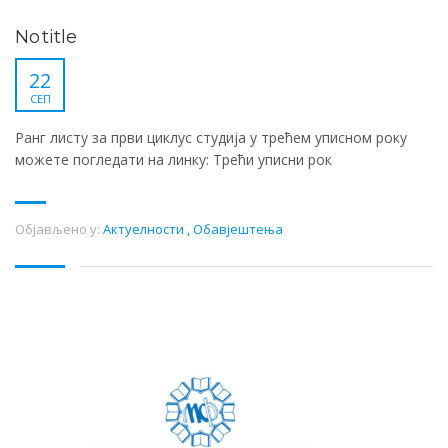
No title
22
СЕП
Ранг листу за први циклус студија у трећем уписном року
можете погледати на линку: Трећи уписни рок
Објављено у:
Актуелности
,
Обавјештења