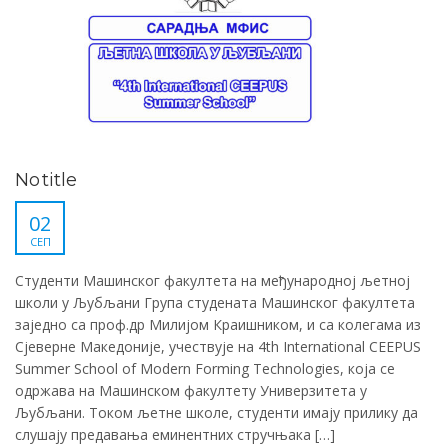
No title
02
СЕП
Студенти Машинског факултета на међународној љетној
школи у Љубљани Група студената Машинског факултета
заједно са проф.др Милијом Краишником, и са колегама из
Сјеверне Македоније, учествује на 4th International CEEPUS
Summer School of Modern Forming Technologies, која се
одржава на Машинском факултету Универзитета у
Љубљани. Током љетне школе, студенти имају прилику да
слушају предавања еминентних стручњака […]