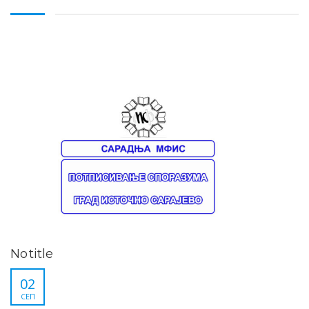
No title
02
СЕП