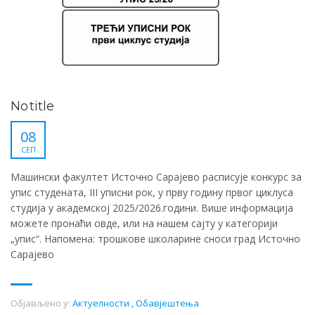
No title
08
СЕП
Машински факултет Источно Сарајево расписује конкурс за
упис студената, III уписни рок, у прву годину првог циклуса
студија у академској 2025/2026.години. Више информација
можете пронаћи овде, или на нашем сајту у категорији
„упис“. Напомена: трошкове школарине сноси град Источно
Сарајево
Објављено у:
Актуелности
,
Обавјештења