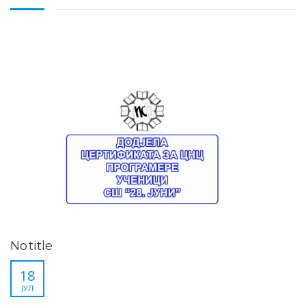
No title
18
ЈУЛ