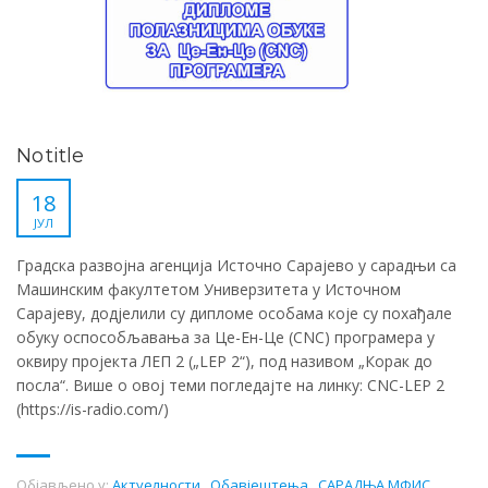
No title
18
ЈУЛ
Градска развојна агенција Источно Сарајево у сарадњи са
Машинским факултетом Универзитета у Источном
Сарајеву, додјелили су дипломе особама које су похађале
обуку оспособљавања за Це-Ен-Це (CNC) програмера у
оквиру пројекта ЛЕП 2 („LEP 2“), под називом „Корак до
посла“. Више о овој теми погледајте на линку: CNC-LEP 2
(https://is-radio.com/)
Објављено у:
Актуелности
,
Обавјештења
,
САРАДЊА МФИС