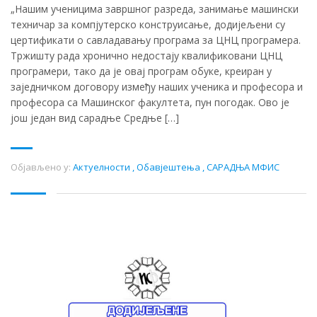
„Нашим ученицима завршног разреда, занимање машински
техничар за компјутерско конструисање, додијељени су
цертификати о савладавању програма за ЦНЦ програмера.
Тржишту рада хронично недостају квалификовани ЦНЦ
програмери, тако да је овај програм обуке, креиран у
заједничком договору између наших ученика и професора и
професора са Машинског факултета, пун погодак. Ово је
још један вид сарадње Средње […]
Објављено у:
Актуелности
,
Обавјештења
,
САРАДЊА МФИС