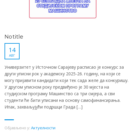
No title
14
АВГ
Универзитет у Источном Сарајеву расписао је конкурс за
други уписни рок у академску 2025-26. годину, на који се
могу пријавити кандидати који тек сада желе да конкуришу.
У другом уписном року предвиђено је 30 мјеста на
студијском програму Машинство са три смјера, а сви
студенти ће бити уписани на основу самофинансирања.
Ипак, захваљујући подршци Града […]
Објављено у:
Актуелности