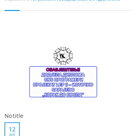
No title
12
ЈУЛ