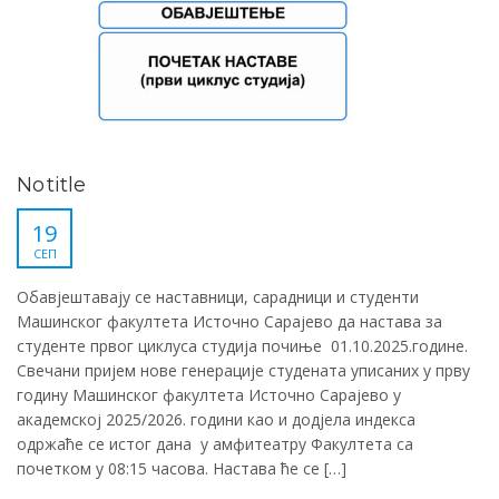
No title
19
СЕП
Обавјештавају се наставници, сарадници и студенти
Машинског факултета Источно Сарајево да настава за
студенте првог циклуса студија почиње 01.10.2025.године.
Свечани пријем нове генерације студената уписаних у прву
годину Машинског факултета Источно Сарајево у
академској 2025/2026. години као и додјела индекса
одржаће се истог дана у амфитеатру Факултета са
почетком у 08:15 часова. Настава ће се […]