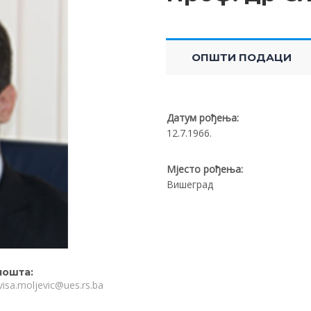
ОПШТИ ПОДАЦИ
Датум рођења:
12.7.1966.
Мјесто рођења:
Вишеград
пошта:
visa.molјevic@ues.rs.ba