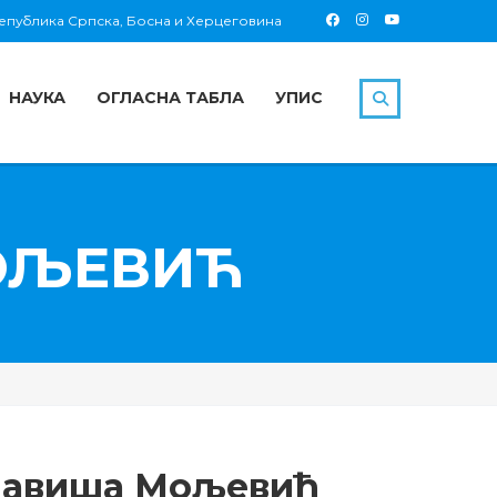
 Република Српска, Босна и Херцеговина
НАУКА
ОГЛАСНА ТАБЛА
УПИС
ОЉЕВИЋ
лавиша Мољевић