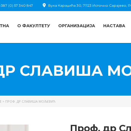
387 (0) 57 340 847
Вука Караџића 30, 71123 Источно Сарајево,
ТНА
О ФАКУЛТЕТУ
ОРГАНИЗАЦИЈА
НАСТАВА
 ДР СЛАВИША М
Е
>
ПРОФ. ДР СЛАВИША МОЉЕВИЋ
Проф. др С