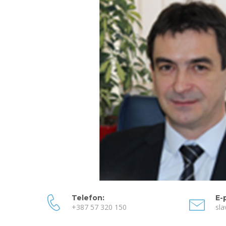
Telefon:
E-
+387 57 320 150
sla