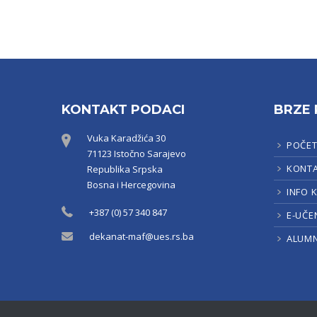
KONTAKT PODACI
BRZE 
Vuka Karadžića 30
POČE
71123 Istočno Sarajevo
KONT
Republika Srpska
Bosna i Hercegovina
INFO 
+387 (0) 57 340 847
E-UČE
dekanat-maf@ues.rs.ba
ALUMN