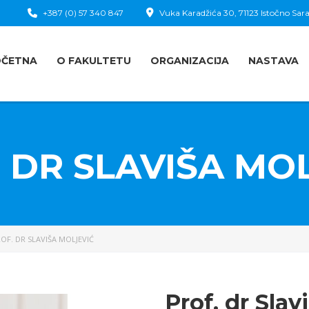
+387 (0) 57 340 847
Vuka Karadžića 30, 71123 Istočno Sara
OČETNA
O FAKULTETU
ORGANIZACIJA
NASTAVA
 DR SLAVIŠA MO
OF. DR SLAVIŠA MOLJEVIĆ
Prof. dr Slav