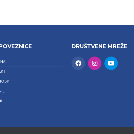
POVEZNICE
DRUŠTVENE MREŽE
TNA
AKT
KIOSK
NJE
I