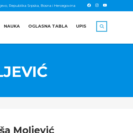
jevo, Republika Srpska, Bosna i Hercegovina
NAUKA
OGLASNA TABLA
UPIS
LJEVIĆ
iša Moljević