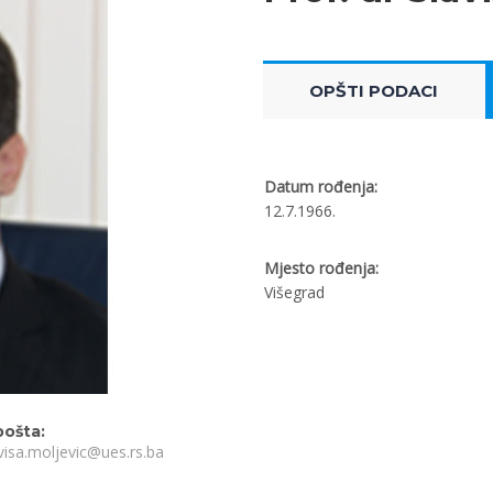
OPŠTI PODACI
Datum rođenja:
12.7.1966.
Mjesto rođenja:
Višegrad
pošta:
visa.moljevic@ues.rs.ba