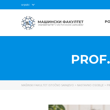
srpski
P
PROF.
MAŠINSKI FAKULTET ISTOČNO SARAJEVO
>
NASTAVNO OSOBLJE
>
PR