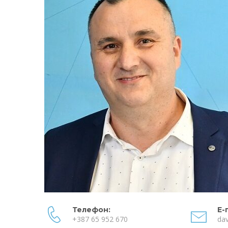
Телефон:
Е-
+387 65 952 670
dav