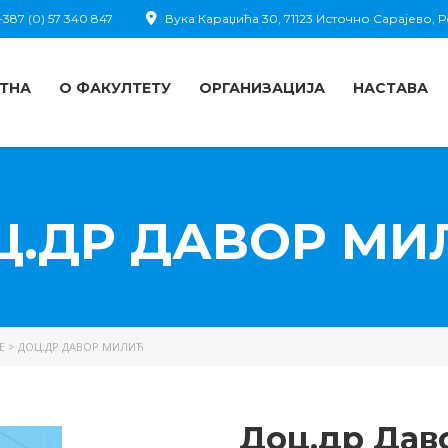
387 (0) 57 340 847
Вука Караџића 30, 71123 Источно Сарајево,
ТНА
О ФАКУЛТЕТУ
ОРГАНИЗАЦИЈА
НАСТАВА
Ц.ДР ДАВОР МИ
Е
>
ДОЦ.ДР ДАВОР МИЛИЋ
Доц.др Дав