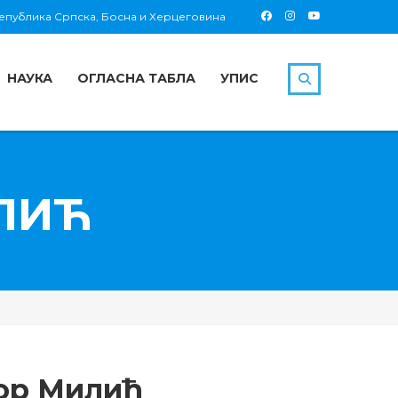
 Република Српска, Босна и Херцеговина
НАУКА
ОГЛАСНА ТАБЛА
УПИС
ЛИЋ
ор Милић