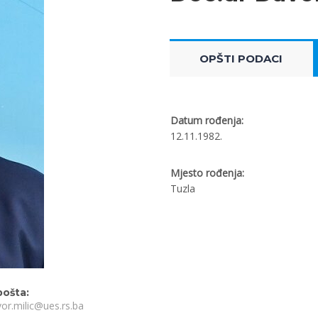
OPŠTI PODACI
Datum rođenja:
12.11.1982.
Mjesto rođenja:
Tuzla
pošta:
or.milic@ues.rs.ba