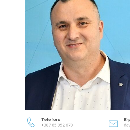
Telefon:
E-
+387 65 952 670
dav