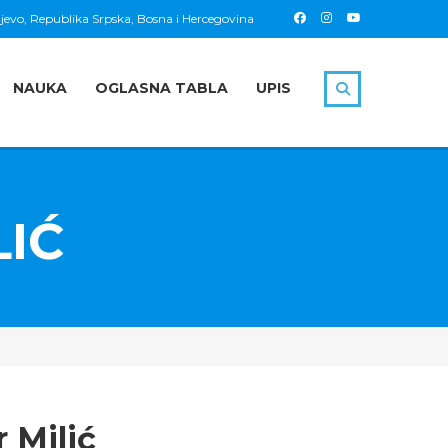
jevo, Republika Srpska, Bosna i Hercegovina
NAUKA
OGLASNA TABLA
UPIS
IĆ
 Milić