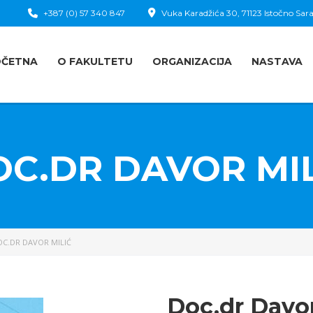
+387 (0) 57 340 847
Vuka Karadžića 30, 71123 Istočno Sara
OČETNA
O FAKULTETU
ORGANIZACIJA
NASTAVA
C.DR DAVOR MIL
C.DR DAVOR MILIĆ
Doc.dr Davor