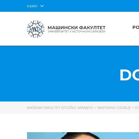
srpski
P
DO
MAŠINSKI FAKULTET ISTOČNO SARAJEVO
>
NASTAVNO OSOBLJE
>
DO