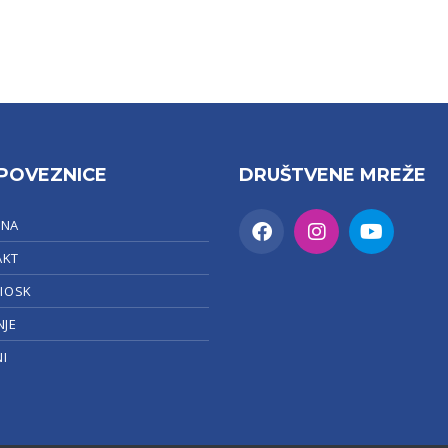
POVEZNICE
DRUŠTVENE MREŽE
TNA
AKT
KIOSK
NJE
I