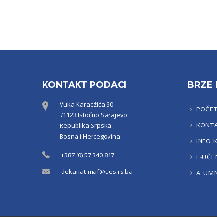
KONTAKT PODACI
BRZE 
Vuka Karadžića 30
POČE
71123 Istočno Sarajevo
KONT
Republika Srpska
Bosna i Hercegovina
INFO 
+387 (0) 57 340 847
E-UČE
dekanat-maf@ues.rs.ba
ALUMN