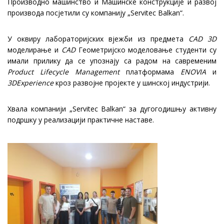
Производно машинство и Машинске конструкције и развој
производа посјетили су компанију „Servitec Balkan“.
У оквиру лабораторијских вјежби из предмета
CAD 3D
моделирање и
CAD
Геометријско моделовање студенти су
имали прилику да се упознају са радом на савременим
Product Lifecycle Management
платформама
ENOVIA
и
3DExperience
кроз развојне пројекте у шинској индустрији.
Хвала компанији „Servitec Balkan“ за дугогодишњу активну
подршку у реализацији практичне наставе.