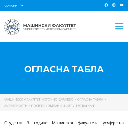
српски
Togg
ОГЛАСНА ТАБЛА
МАШИНСКИ ФАКУЛТЕТ ИСТОЧНО САРАЈЕВО
>
ОГЛАСНА ТАБЛА
>
АКТУЕЛНОСТИ
>
ПОСЈЕТА КОМПАНИЈИ „SERVITEC BALKAN“
Студенти 3. године Машинског факултета усмјерења