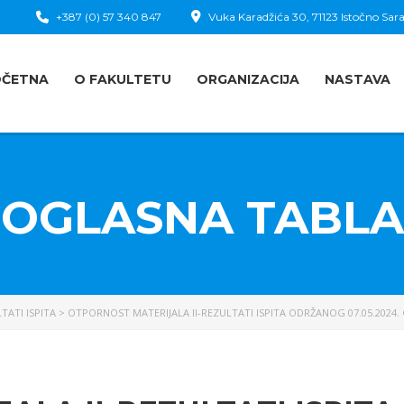
+387 (0) 57 340 847
Vuka Karadžića 30, 71123 Istočno Sara
OČETNA
O FAKULTETU
ORGANIZACIJA
NASTAVA
OGLASNA TABLA
TATI ISPITA
>
OTPORNOST MATERIJALA II-REZULTATI ISPITA ODRŽANOG 07.05.2024.