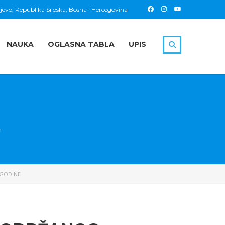
jevo, Republika Srpska, Bosna i Hercegovina
NAUKA
OGLASNA TABLA
UPIS
 GODINE