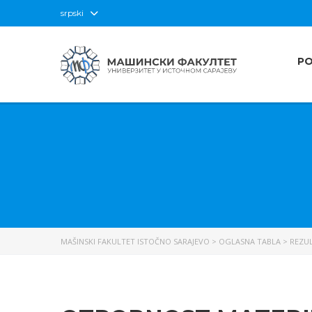
srpski
P
MAŠINSKI FAKULTET ISTOČNO SARAJEVO
>
OGLASNA TABLA
>
REZUL