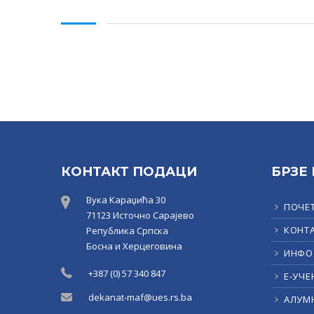
КОНТАКТ ПОДАЦИ
БРЗЕ
Вука Караџића 30
ПОЧЕ
71123 Источно Сарајево
КОНТ
Република Српска
Босна и Херцеговина
ИНФО
+387 (0) 57 340 847
Е-УЧЕ
dekanat-maf@ues.rs.ba
АЛУМ