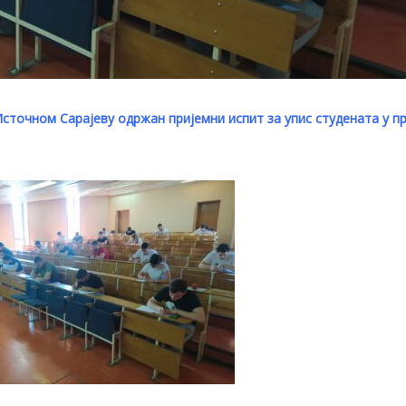
сточном Сарајеву одржан пријемни испит за упис студената у пр