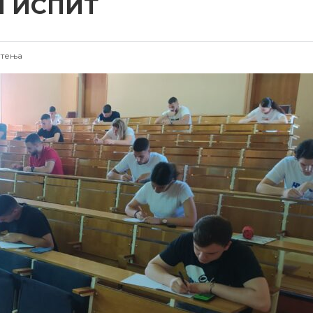
 ИСПИТ
штења