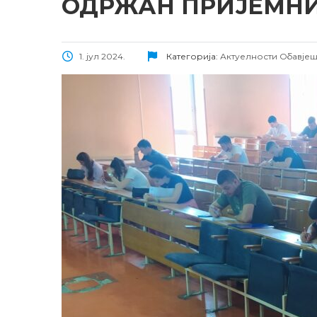
ОДРЖАН ПРИЈЕМНИ
1. јул 2024.
Категорија:
Актуелности
Обавје