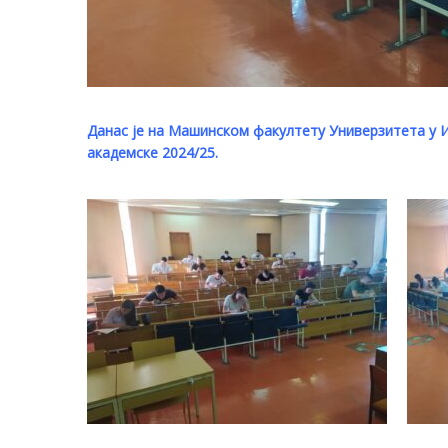
Данас је на Машинском факултету Универзитета у И
академске 2024/25.