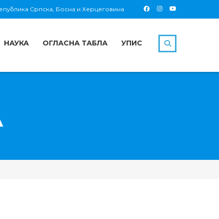
 Република Српска, Босна и Херцеговина
НАУКА
ОГЛАСНА ТАБЛА
УПИС
А