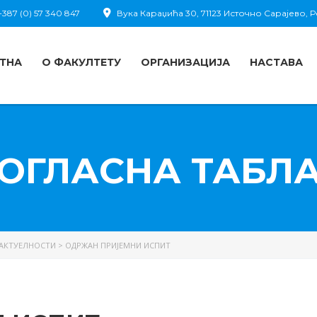
387 (0) 57 340 847
Вука Караџића 30, 71123 Источно Сарајево,
ТНА
О ФАКУЛТЕТУ
ОРГАНИЗАЦИЈА
НАСТАВА
ОГЛАСНА ТАБЛ
АКТУЕЛНОСТИ
>
ОДРЖАН ПРИЈЕМНИ ИСПИТ