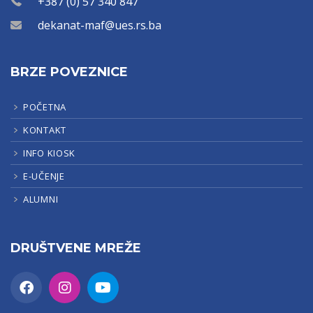
+387 (0) 57 340 847
dekanat-maf@ues.rs.ba
BRZE POVEZNICE
POČETNA
KONTAKT
INFO KIOSK
E-UČENJE
ALUMNI
DRUŠTVENE MREŽE