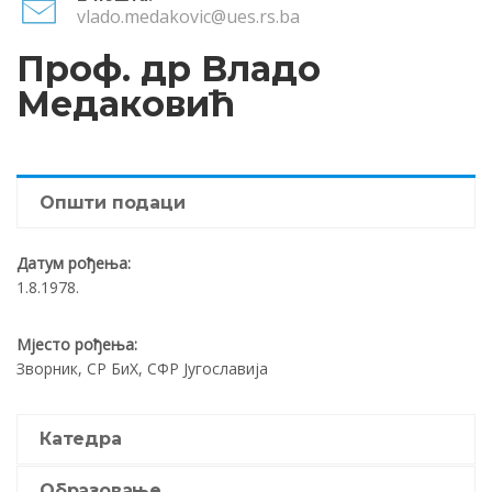
vlado.medakovic@ues.rs.ba
Проф. др Владо
Медаковић
Општи подаци
Датум рођења:
1.8.1978.
Мјесто рођења:
Зворник, СР БиХ, СФР Југославија
Катедра
Образовање