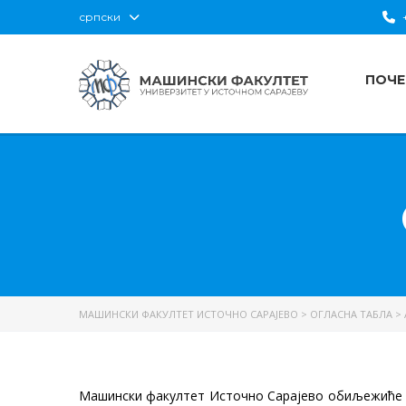
српски
+
ПОЧЕ
МАШИНСКИ ФАКУЛТЕТ ИСТОЧНО САРАЈЕВО
>
ОГЛАСНА ТАБЛА
>
Машински факултет Источно Сарајево обиљежиће у п