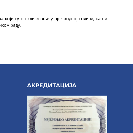
 који су стекли звање у претходној години, као и
чком раду.
Е
АКРЕДИТАЦИЈА