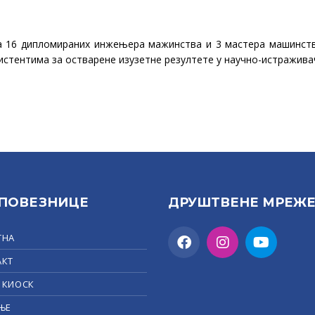
а 16 дипломираних инжењера мажинства и 3 мастера машинства
стентима за остварене изузетне резултетe у научно-истражива
 ПОВЕЗНИЦЕ
ДРУШТВЕНЕ МРЕЖ
ТНА
АКТ
 КИОСК
ЊЕ