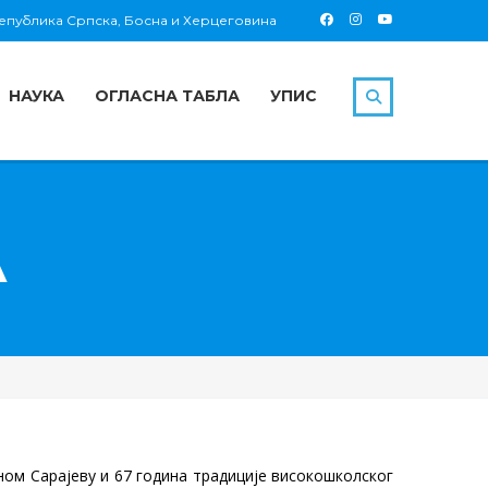
 Република Српска, Босна и Херцеговина
НАУКА
ОГЛАСНА ТАБЛА
УПИС
А
ном Сарајеву и 67 година традиције високошколског