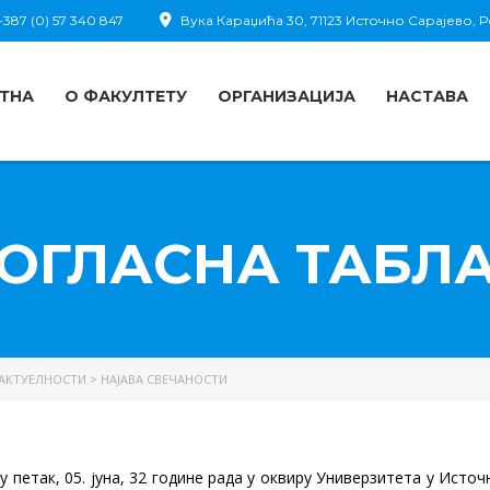
387 (0) 57 340 847
Вука Караџића 30, 71123 Источно Сарајево,
ТНА
О ФАКУЛТЕТУ
ОРГАНИЗАЦИЈА
НАСТАВА
ОГЛАСНА ТАБЛ
АКТУЕЛНОСТИ
>
НАЈАВА СВЕЧАНОСТИ
етак, 05. јуна, 32 године рада у оквиру Универзитета у Источ