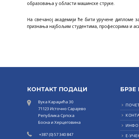
образовања у области машинске струке.
На свечаној академији ће бити уручене дипломе з
признања најбољим студентима, професорима и аси
КОНТАКТ ПОДАЦИ
БРЗЕ
Вука Караџића 30
ПОЧЕ
71123 Источно Сарајево
КОНТ
Република Српска
Босна и Херцеговина
ИНФО
+387 (0) 57 340 847
Е-УЧЕ