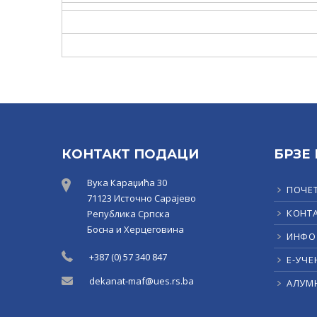
КОНТАКТ ПОДАЦИ
БРЗЕ
Вука Караџића 30
ПОЧЕ
71123 Источно Сарајево
КОНТ
Република Српска
Босна и Херцеговина
ИНФО
+387 (0) 57 340 847
Е-УЧЕ
dekanat-maf@ues.rs.ba
АЛУМ