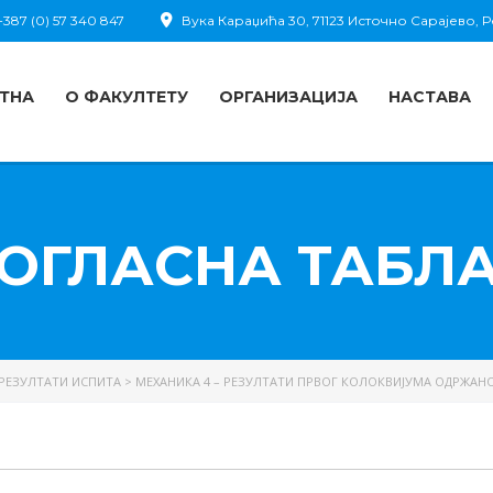
387 (0) 57 340 847
Вука Караџића 30, 71123 Источно Сарајево,
ТНА
О ФАКУЛТЕТУ
ОРГАНИЗАЦИЈА
НАСТАВА
ОГЛАСНА ТАБЛ
РЕЗУЛТАТИ ИСПИТА
>
МЕХАНИКА 4 – РЕЗУЛТАТИ ПРВОГ КОЛОКВИЈУМА ОДРЖАНОГ 