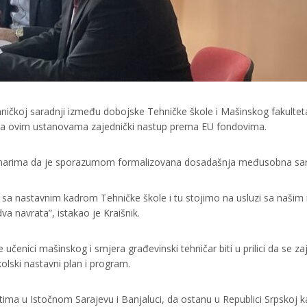
ičkoj saradnji između dobojske Tehničke škole i Mašinskog fakulteta
e, a ovim ustanovama zajednički nastup prema EU fondovima.
ovinarima da je sporazumom formalizovana dosadašnja međusobna sar
 sa nastavnim kadrom Tehničke škole i tu stojimo na usluzi sa našim 
dva navrata”, istakao je Kraišnik.
učenici mašinskog i smjera građevinski tehničar biti u prilici da se
lski nastavni plan i program.
itetima u Istočnom Sarajevu i Banjaluci, da ostanu u Republici Srpskoj 