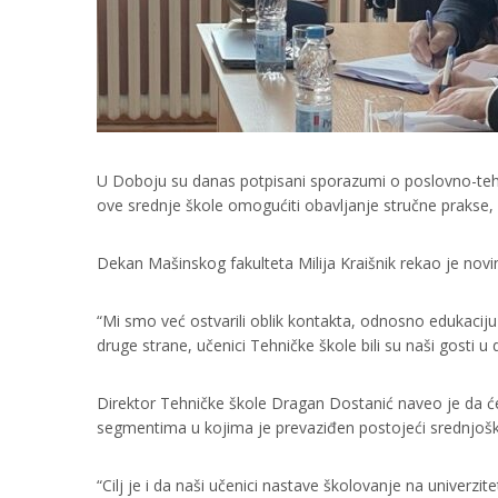
U Doboju su danas potpisani sporazumi o poslovno-tehn
ove srednje škole omogućiti obavljanje stručne praks
Dekan Mašinskog fakulteta Milija Kraišnik rekao je n
“Mi smo već ostvarili oblik kontakta, odnosno edukaciju
druge strane, učenici Tehničke škole bili su naši gosti u 
Direktor Tehničke škole Dragan Dostanić naveo je da će 
segmentima u kojima je prevaziđen postojeći srednjoško
“Cilj je i da naši učenici nastave školovanje na univerz