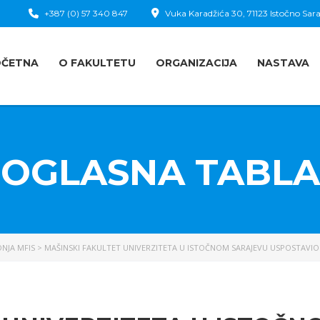
+387 (0) 57 340 847
Vuka Karadžića 30, 71123 Istočno Sara
OČETNA
O FAKULTETU
ORGANIZACIJA
NASTAVA
OGLASNA TABLA
NJA MFIS
>
MAŠINSKI FAKULTET UNIVERZITETA U ISTOČNOM SARAJEVU USPOSTAVI