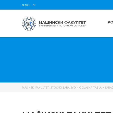
srpski
P
MAŠINSKI FAKULTET ISTOČNO SARAJEVO
>
OGLASNA TABLA
>
SARAD