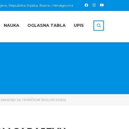
jevo, Republika Srpska, Bosna i Hercegovina
NAUKA
OGLASNA TABLA
UPIS
O SARADNJU SA TEHNIČKOM ŠKOLOM DOBOJ