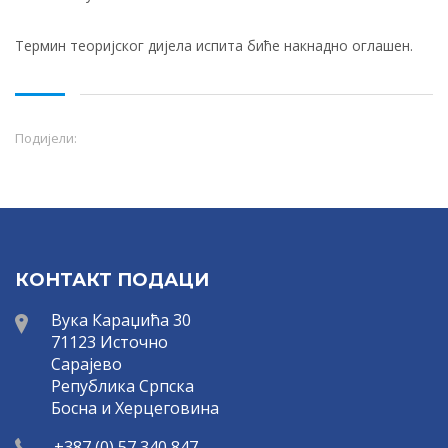
Термин теоријског дијела испита биће накнадно оглашен.
Подијели:
КОНТАКТ ПОДАЦИ
Вука Караџића 30
71123 Источно
Сарајево
Република Српска
Босна и Херцеговина
+387 (0) 57 340 847