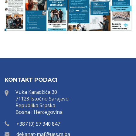
KONTAKT PODACI
Vuka Karadžića 30
71123 Istočno Sarajevo
Republika Srpska
Bosna i Hercegovina
+387 (0) 57 340 847
dekanat-maf@ues.rs.ba