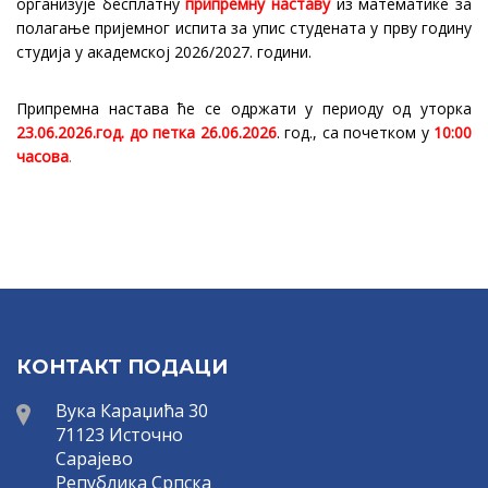
организује бесплатну
припремну наставу
из математике за
полагање пријемног испита за упис студената у прву годину
студија у академској 2026/2027. години.
Припремна настава ће се одржати у периоду од уторка
23.06.2026.год. до петка 26.06.2026
. год., са почетком у
10:00
часова
.
КОНТАКТ ПОДАЦИ
Вука Караџића 30
71123 Источно
Сарајево
Република Српска