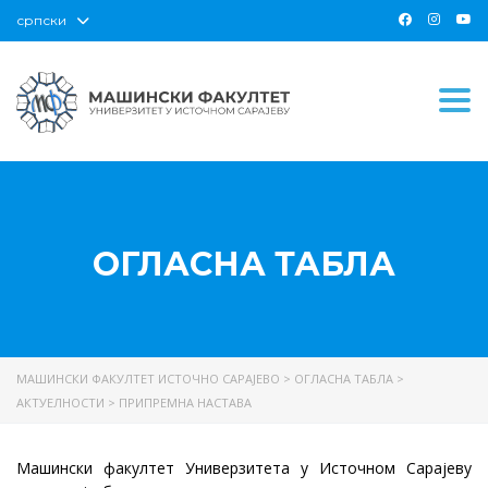
српски
Togg
ОГЛАСНА ТАБЛА
МАШИНСКИ ФАКУЛТЕТ ИСТОЧНО САРАЈЕВО
>
ОГЛАСНА ТАБЛА
>
АКТУЕЛНОСТИ
>
ПРИПРЕМНА НАСТАВА
Машински факултет Универзитета у Источном Сарајеву