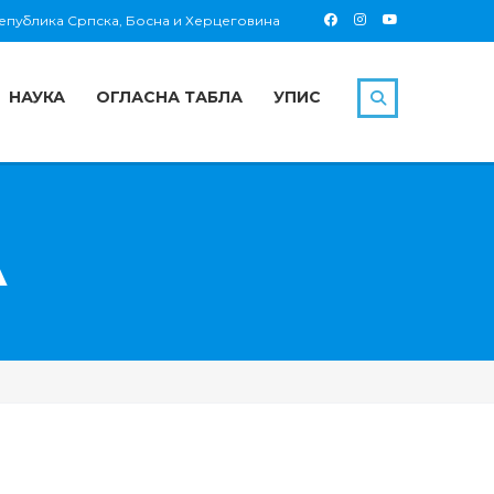
 Република Српска, Босна и Херцеговина
НАУКА
ОГЛАСНА ТАБЛА
УПИС
А