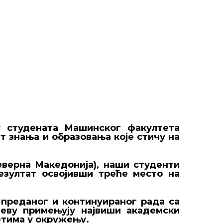
у студената Машинског факултета
т знања и образовања које стичу на
Северна Македонија), наши студенти
езултат освојивши треће место на
т преданог и континуираног рада са
еву примењују највиши академски
етима у окружењу.