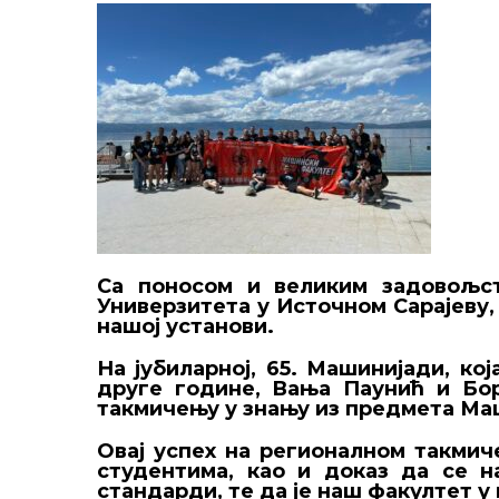
Са поносом и великим задовољст
Универзитета у Источном Сарајеву,
нашој установи.
На јубиларној, 65. Машинијади, ко
друге године, Вања Паунић и Бор
такмичењу у знању из предмета Ма
Овај успех на регионалном такмиче
студентима, као и доказ да се 
стандарди, те да је наш факултет 