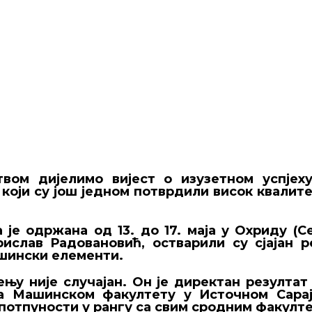
вом дијелимо вијест о изузетном успјех
 који су још једном потврдили висок квалите
ја је одржана од 13. до 17. маја у Охриду (
ислав Радовановић, остварили су сјајан р
шински елементи.
њу није случајан. Он је директан резулта
на Машинском факултету у Источном Сарај
у потпуности у рангу са свим сродним факулт