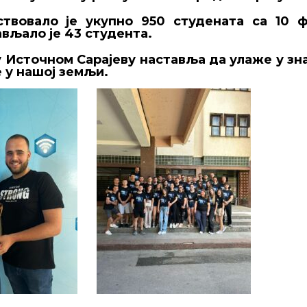
твовало је укупно 950 студената са 10 ф
вљало је 43 студента.
Источном Сарајеву наставља да улаже у зн
 у нашој земљи.