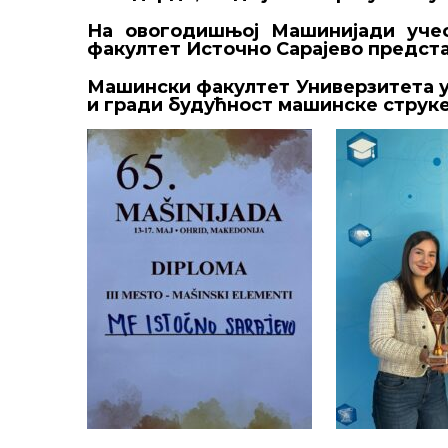
На овогодишњој Машинијади учес
факултет Источно Сарајево предста
Машински факултет Универзитета у 
и гради будућност машинске струке