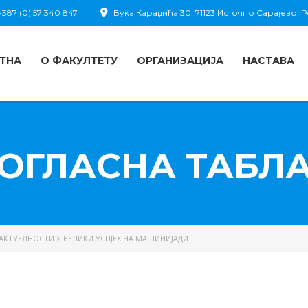
387 (0) 57 340 847
Вука Караџића 30, 71123 Источно Сарајево,
ТНА
О ФАКУЛТЕТУ
ОРГАНИЗАЦИЈА
НАСТАВА
ОГЛАСНА ТАБЛ
АКТУЕЛНОСТИ
>
ВЕЛИКИ УСПЈЕХ НА МАШИНИЈАДИ