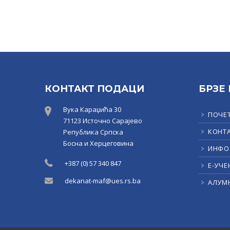
КОНТАКТ ПОДАЦИ
БРЗЕ
Вука Караџића 30
ПОЧЕ
71123 Источно Сарајево
КОНТ
Република Српска
Босна и Херцеговина
ИНФО
+387 (0) 57 340 847
Е-УЧЕ
dekanat-maf@ues.rs.ba
АЛУМ