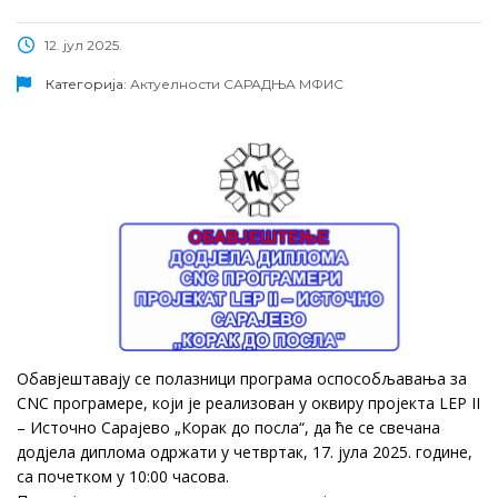
12. јул 2025.
Категорија:
Актуелности
САРАДЊА МФИС
Обавјештавају се полазници програма оспособљавања за
CNC програмере,
који је реализован у оквиру пројекта LEP II
– Источно Сарајево „Корак до
посла“, да ће се свечана
додјела диплома одржати у четвртак, 17. јула
2025. године,
са почетком у 10:00 часова.