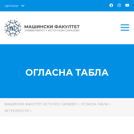
српски
Togg
ОГЛАСНА ТАБЛА
МАШИНСКИ ФАКУЛТЕТ ИСТОЧНО САРАЈЕВО
>
ОГЛАСНА ТАБЛА
>
АКТУЕЛНОСТИ
>