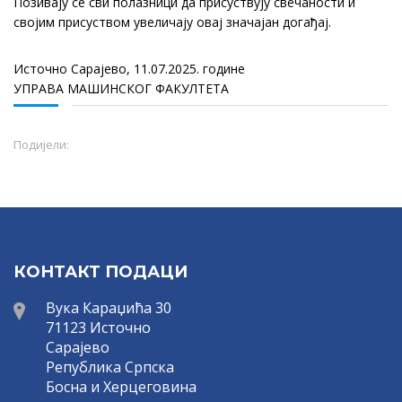
Позивају се сви полазници да присуствују свечаности и
својим присуством
увеличају овај значајан догађај.
Источно Сарајево, 11.07.2025. године
УПРАВА МАШИНСКОГ ФАКУЛТЕТА
Подијели:
КОНТАКТ ПОДАЦИ
Вука Караџића 30
71123 Источно
Сарајево
Република Српска
Босна и Херцеговина