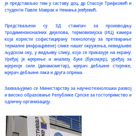
је представљао тим у саставу доц. др Спасоје Трифковић и
студенти Павле Маврак и Немања Јевђевић.
Предстваљени су 3Д стампач за производњу
тродимензионалних дијелова, термовизијска (ИЦ) камера
која користи софистицирану технологију за претварање
термалне (инфрацрвене) слике нашег окружења, невидљиве
људском оку, у видљиву слику, која се приказује на екрану.
Уређај је мјерење и анализу буке (букомјер), уређај за
мјеренје силе (динамометар), мјерач дебљине стијенке,
мјерач дебљине лака и друга опрема.
Захваљујемо се Министарству за научнотехнолошки развој
и високо образовање Републике Српске за гостопримство и
одличну организацију.