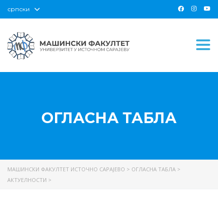
српски
Togg
ОГЛАСНА ТАБЛА
МАШИНСКИ ФАКУЛТЕТ ИСТОЧНО САРАЈЕВО
>
ОГЛАСНА ТАБЛА
>
АКТУЕЛНОСТИ
>