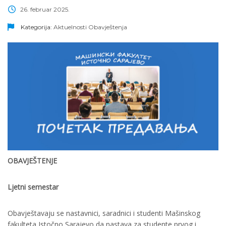
26. februar 2025.
Kategorija:
Aktuelnosti
Obavještenja
O
B
A
V
J
E
Š
T
E
NJ
E
Ljetni semestar
Obavještavaju se nastavnici, saradnici i studenti Mašinskog
fakulteta Istočno Sarajevo da nastava za studente prvog i