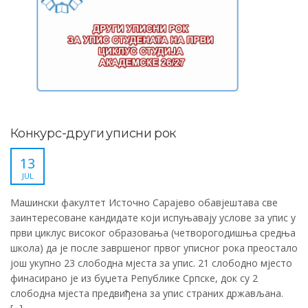
Конкурс-други уписни рок
13
JUL
Машински факултет Источно Сарајево обавјештава све
заинтересоване кандидате који испуњавају услове за упис у
први циклус високог образовања (четворогодишња средња
школа) да је после завршеног првог уписног рока преостало
још укупно 23 слободна мјеста за упис. 21 слободно мјесто
финасирано је из буџета Републике Српске, док су 2
слободна мјеста предвиђена за упис страних држављана.