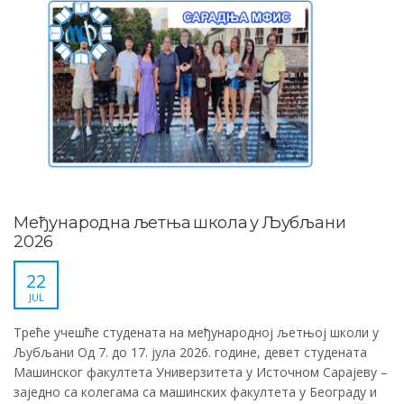
Међународна љетња школа у Љубљани
2026
22
JUL
Треће учешће студената на међународној љетњој школи у
Љубљани Од 7. до 17. јула 2026. године, девет студената
Машинског факултета Универзитета у Источном Сарајеву –
заједно са колегама са машинских факултета у Београду и