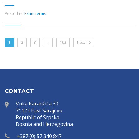
Posted in:
Exam terms
1
2
3
…
192
Next
CONTACT
Vuka Karadžića 30
71123 East Sarajevo
Republic of Srpska
Bosnia and Herzegovina
+387 (0) 57 340 847