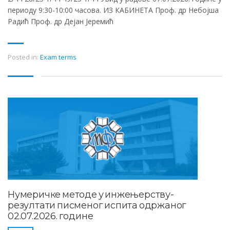
периоду 9:30-10:00 часова. ИЗ КАБИНЕТА Проф. др Небојша
Радић Проф. др Дејан Јеремић
Posted in:
Exam terms
Нумеричке методе у инжењерству-
резултати писменог испита одржаног
02.07.2026. године