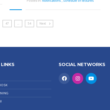
Posted in:
Notifications
,
Schedule of lectures
47
…
54
Next
 LINKS
SOCIAL NETWORKS
KIOSK
RNING
I