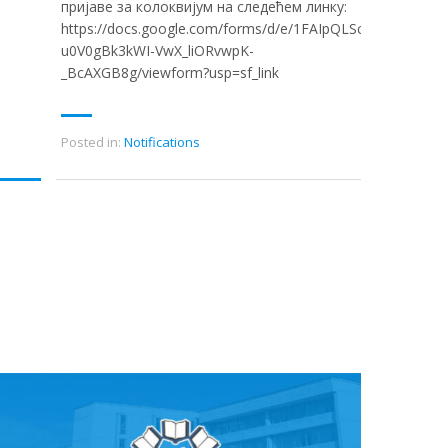
пријаве за колоквијум на следећем линку:
https://docs.google.com/forms/d/e/1FAIpQLScpxMVEbst5
u0V0gBk3kWI-VwX_liORvwpK-
_BcAXGB8g/viewform?usp=sf_link
Posted in:
Notifications