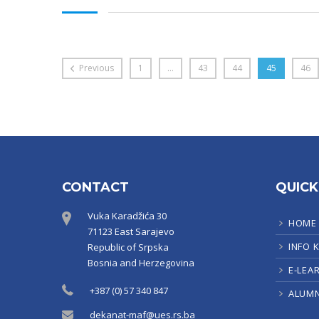
Previous
1
…
43
44
45
46
CONTACT
QUICK
Vuka Karadžića 30
HOME
71123 East Sarajevo
INFO 
Republic of Srpska
Bosnia and Herzegovina
E-LEA
+387 (0) 57 340 847
ALUMN
dekanat-maf@ues.rs.ba