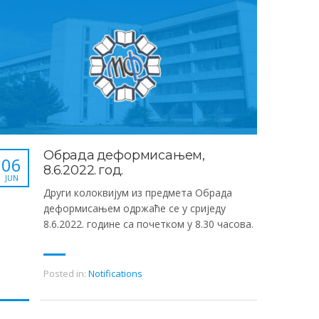
Обрада деформисањем,
06
8.6.2022. год.
JUN
Други колоквијум из предмета Обрада
деформисањем одржаће се у сриједу
8.6.2022. године са почетком у 8.30 часова.
Posted in:
Notifications