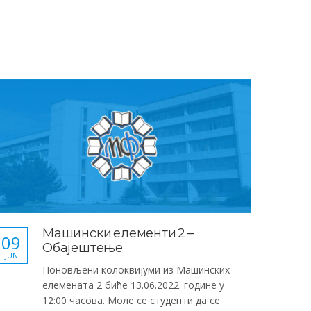
Машински елементи 2 –
09
Обајештење
JUN
Поновљени колоквијуми из Машинских
елемената 2 биће 13.06.2022. године у
12:00 часова. Моле се студенти да се