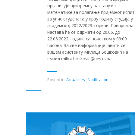
организује припремну наставу из
математике за полагање пријемног испит
за упис студената у прву годину студија у
академској 2022/2023. години. Припремна
настава ће се одржати од 20.06. до
22.06.2022. године са почетком у 09:00
часова. За све информације јавити се
вишем асистенту Милици Бошковић на
емаил milica.boskovic@ues.rs.ba
Posted in:
Actualities
,
Notifications