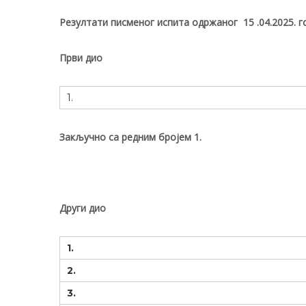
Резултати
писменог испита
одржаног
15
.04.2025.
го
Први дио
1.
Закључно са редним бројем
1
.
Друг
и
дио
1.
2.
3.