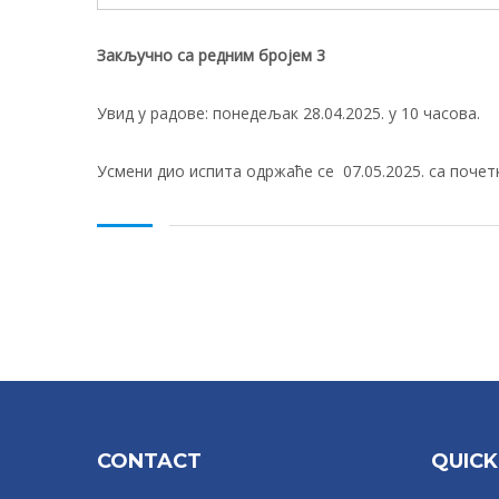
Закључно са редним бројем
3
Увид у радове: понедељак 28.04.2025. у 10 часова.
Усмени дио испита одржаће се 07.05.2025. са почетк
CONTACT
QUICK