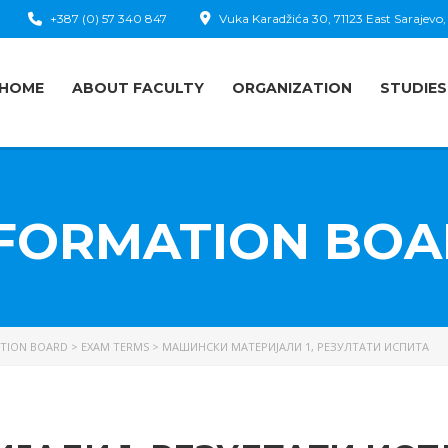
+387 (0) 57 340 847
Vuka Karadžića 30, 71123 East Sarajevo,
HOME
ABOUT FACULTY
ORGANIZATION
STUDIES
FORMATION BO
TION BOARD
>
EXAM TERMS
>
МАШИНСКИ МАТЕРИЈАЛИ 1, РЕЗУЛТАТИ ИСПИТА