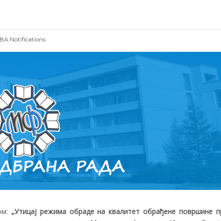
ОВА
Notifications
ом:
„Утицај режима обраде на квалитет обрађене површине п