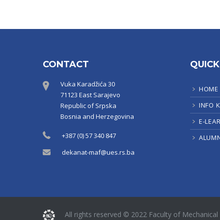
CONTACT
QUICK
Vuka Karadžića 30
HOME
71123 East Sarajevo
INFO 
Republic of Srpska
Bosnia and Herzegovina
E-LEA
+387 (0) 57 340 847
ALUMN
dekanat-maf@ues.rs.ba
All rights reserved © 2022 Faculty of Mechanical