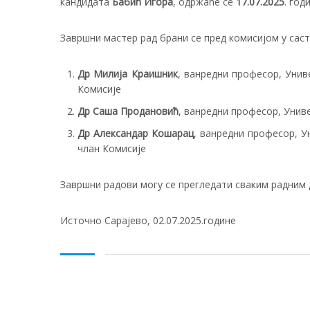
кандидата
Бабић Игора
, одржаће се
17.07.2025
. год
Завршни мастер рад брани се пред комисијом у саст
Др Милија Краишник
, ванредни професор, Унив
Комисије
Др Саша Продановић
, ванредни професор, Унив
Др Александар Кошарац
, ванредни професор, У
члан Комисије
Завршни радови могу се прегледати сваким радним 
Источно Сарајево, 02.07.2025.године