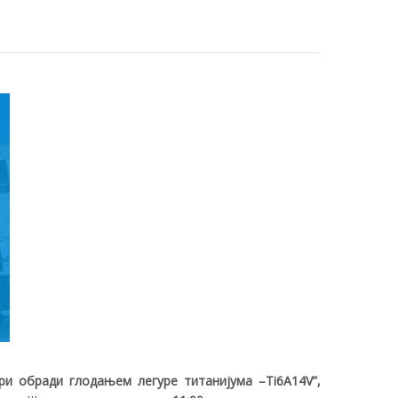
ри обради глодањем легуре титанијума –
Ti6A14V
”,