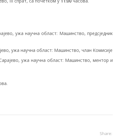
о, III спрат, са почетком у
11:
0
0
часова.
ајево, ужа научна област: Машинство, предсједник
ево, ужа научна област: Машинство, члан Комисије
Сарајево, ужа научна област: Машинство, ментор и
ова.
Share: