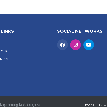
 LINKS
SOCIAL NETWORKS
KIOSK
RNING
I
 Engineering East Sarajevo
HOME
INFO