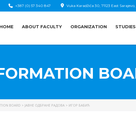
+387 (0) 57 340 847
Vuka Karadžića 30, 71123 East Sarajevo,
HOME
ABOUT FACULTY
ORGANIZATION
STUDIES
FORMATION BO
TION BOARD
>
ЈАВНЕ ОДБРАНЕ РАДОВА
>
ИГОР БАБИЋ